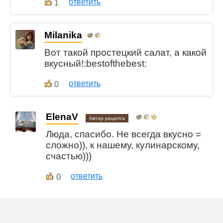
ответить
1
Milanika
Вот такой простецкий салат, а какой
вкусный!:bestofthebest:
ответить
0
ElenaV
Автор рецепта
Люда, спасибо. Не всегда вкусно =
сложно)), к нашему, кулинарскому,
счастью)))
0
ответить