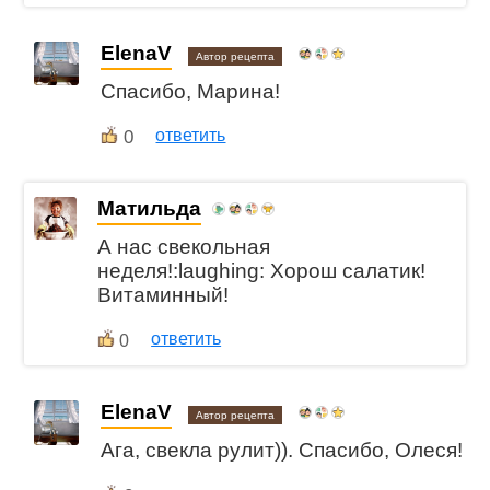
ElenaV
Автор рецепта
Спасибо, Марина!
0
ответить
Матильда
А нас свекольная
неделя!:laughing: Хорош салатик!
Витаминный!
ответить
0
ElenaV
Автор рецепта
Ага, свекла рулит)). Спасибо, Олеся!