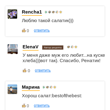
Rencha1
Люблю такой салатик)))
ответить
0
ElenaV
Автор рецепта
У меня даже муж его любит...на куске
хлеба)))вот так). Спасибо, Ренатик!
0
ответить
Марина
Хорош салат:bestofthebest:
ответить
0