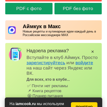
PDF с фото
PDF без фото
Аймкук в Макс
Новые рецепты и кулинарные идеи каждый день в
Российском мессенджере MAX
Надоела реклама?
✕
Вступайте в клуб Аймкук. Просто
зарегистируйтесь
или
войдите
на наш сайт через Яндекс или
ВК.
Для всех, кто в клубе...
✅ Почти нет рекламы
📌 Книга рецептов
🤩 Планер питания
🤓 Журнал
На
iamcook.ru
мы используем
😗 Страница профиля