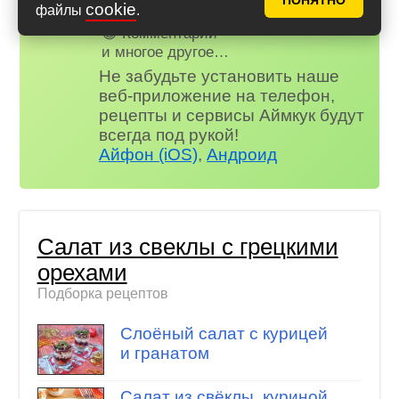
ПОНЯТНО
cookie
файлы
.
😋 Фотоотчеты
😃 Комментарии
и многое другое…
Не забудьте установить наше
веб-приложение на телефон,
рецепты и сервисы Аймкук будут
всегда под рукой!
Айфон (iOS)
,
Андроид
Салат из свеклы с грецкими
орехами
Подборка рецептов
Слоёный салат с курицей
и гранатом
Салат из свёклы, куриной