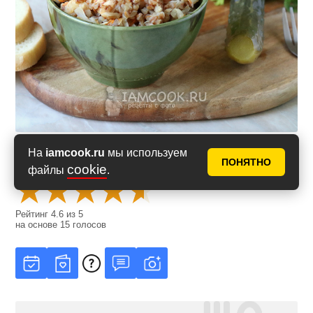
На
iamcook.ru
мы используем
Оценить рецепт
ПОНЯТНО
cookie
файлы
.
Рейтинг
4.6
из
5
на основе
15
голосов