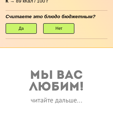
К
→
89
кКал / 100 г
Считаете это блюдо бюджетным?
Да
Нет