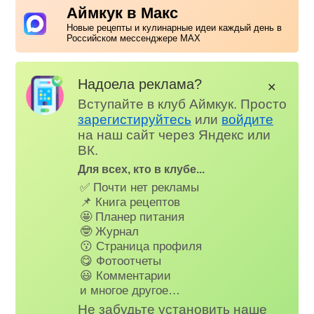
Аймкук в Макс
Новые рецепты и кулинарные идеи каждый день в
Российском мессенджере MAX
Надоела реклама?
✕
Вступайте в клуб Аймкук. Просто
зарегистируйтесь
или
войдите
на наш сайт через Яндекс или
ВК.
Для всех, кто в клубе...
✅ Почти нет рекламы
📌 Книга рецептов
🤩 Планер питания
🤓 Журнал
😗 Страница профиля
😋 Фотоотчеты
😃 Комментарии
и многое другое…
Не забудьте установить наше