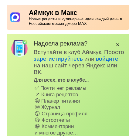
Аймкук в Макс
Новые рецепты и кулинарные идеи каждый день в
Российском мессенджере MAX
Надоела реклама?
✕
Вступайте в клуб Аймкук. Просто
зарегистируйтесь
или
войдите
на наш сайт через Яндекс или
ВК.
Для всех, кто в клубе...
✅ Почти нет рекламы
📌 Книга рецептов
🤩 Планер питания
🤓 Журнал
😗 Страница профиля
😋 Фотоотчеты
😃 Комментарии
и многое другое…