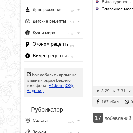
Яйцо куриное - 
Сливочное мас
День рождения
385
Детские рецепты
1548
Кухни мира
1968
Эконом рецепты
393
Видео рецепты
1396
Как добавить ярлык на
главный экран Вашего
телефона:
Айфон (iOS)
,
Андроид
3.29
7.31
Б:
Ж:
У:
187 кКал
0
Рубрикатор
17
добавлений
Салаты
2955
Закуски