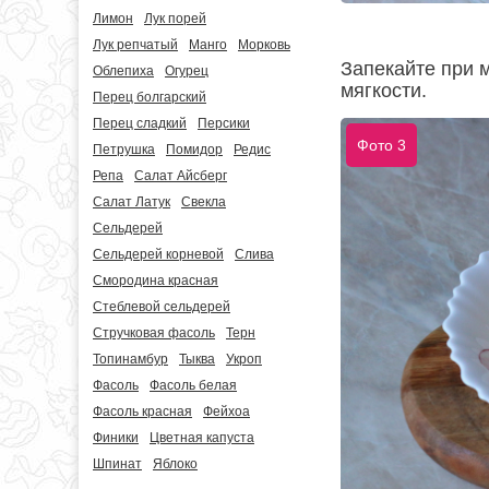
Лимон
Лук порей
Лук репчатый
Манго
Морковь
Запекайте при м
Облепиха
Огурец
мягкости.
Перец болгарский
Перец сладкий
Персики
Фото 3
Петрушка
Помидор
Редис
Репа
Салат Айсберг
Салат Латук
Свекла
Сельдерей
Сельдерей корневой
Слива
Смородина красная
Стеблевой сельдерей
Стручковая фасоль
Терн
Топинамбур
Тыква
Укроп
Фасоль
Фасоль белая
Фасоль красная
Фейхоа
Финики
Цветная капуста
Шпинат
Яблоко