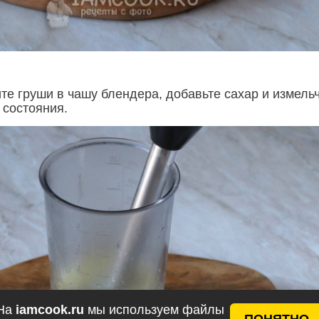
те груши в чашу блендера, добавьте сахар и измель
 состояния.
На
iamcook.ru
мы используем файлы
ПОНЯТНО