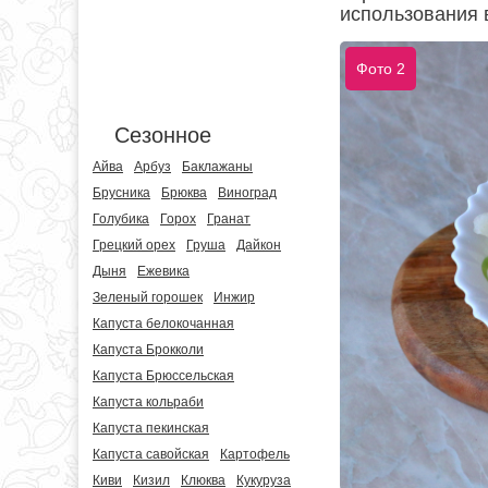
использования в
Фото 2
Сезонное
Айва
Арбуз
Баклажаны
Брусника
Брюква
Виноград
Голубика
Горох
Гранат
Грецкий орех
Груша
Дайкон
Дыня
Ежевика
Зеленый горошек
Инжир
Капуста белокочанная
Капуста Брокколи
Капуста Брюссельская
Капуста кольраби
Капуста пекинская
Капуста савойская
Картофель
Киви
Кизил
Клюква
Кукуруза