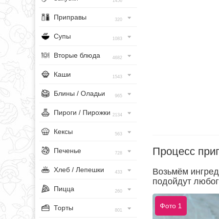
1456
Приправы
320
Супы
1083
Вторые блюда
4682
Каши
1543
Блины / Оладьи
965
Пироги / Пирожки
2134
Кексы
563
Процесс при
Печенье
728
Хлеб / Лепешки
Возьмём ингред
433
подойдут любог
Пицца
260
Фото 1
Торты
801