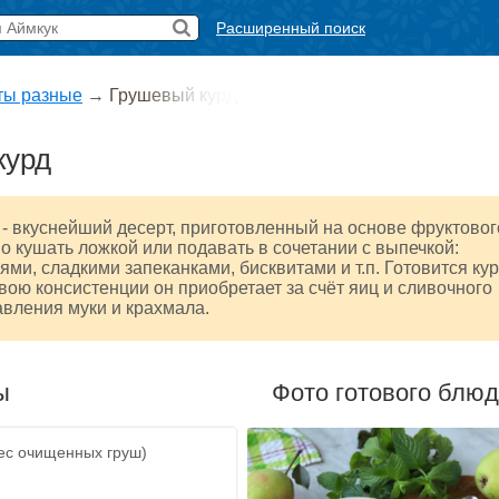
Расширенный поиск
ты разные
→
Грушевый курд
курд
- вкуснейший десерт, приготовленный на основе фруктовог
о кушать ложкой или подавать в сочетании с выпечкой:
ями, сладкими запеканками, бисквитами и т.п. Готовится ку
свою консистенции он приобретает за счёт яиц и сливочного
авления муки и крахмала.
ы
Фото готового блю
вес очищенных груш)