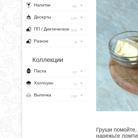
Напитки
491
Десерты
1256
ПП / Диетическое
3929
Разное
76
Коллекции
Пасха
237
Хэллоуин
31
Выпечка
1296
Груши помойте, 
нарежьте ломти