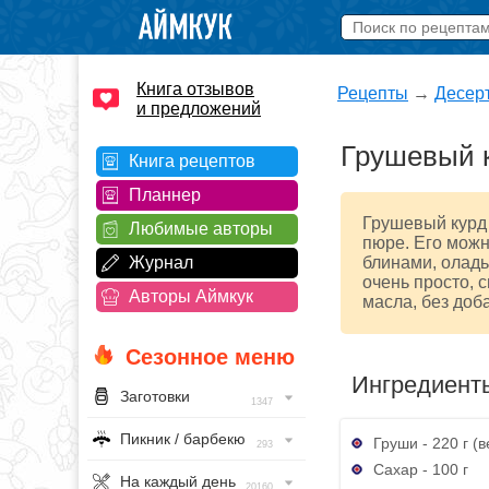
Книга отзывов
Рецепты
→
Десер
и предложений
Грушевый 
Книга рецептов
Планнер
Грушевый курд 
Любимые авторы
пюре. Его можн
Журнал
блинами, оладь
очень просто, 
Авторы Аймкук
масла, без доб
Сезонное меню
Ингредиент
Заготовки
1347
Пикник / барбекю
Груши - 220 г (
293
Сахар - 100 г
На каждый день
20160