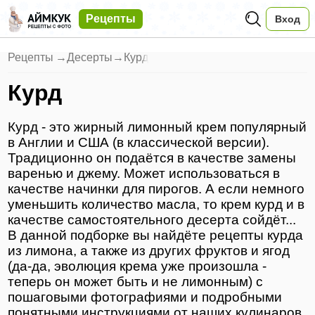
Рецепты
Вход
Рецепты
→
Десерты
→
Курд
Курд
Курд - это жирный лимонный крем популярный
в Англии и США (в классической версии).
Традиционно он подаётся в качестве замены
варенью и джему. Может использоваться в
качестве начинки для пирогов. А если немного
уменьшить количество масла, то крем курд и в
качестве самостоятельного десерта сойдёт...
В данной подборке вы найдёте рецепты курда
из лимона, а также из других фруктов и ягод
(да-да, эволюция крема уже произошла -
теперь он может быть и не лимонным) с
пошаговыми фотографиями и подробными
понятными инструкциями от наших кулинаров.