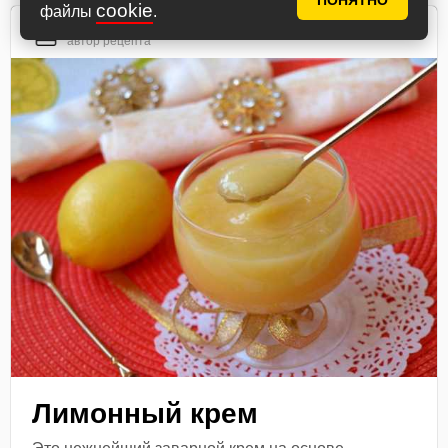
ПОНЯТНО
cookie
файлы
.
Анжелика
автор рецепта
Лимонный крем