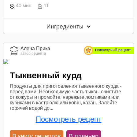
40 мин
11
Ингредиенты
Алена Прика
Популярный рецепт
автор рецепта
Тыквенный курд
Продукты для приготовления тыквенного курда -
перед вами! Необходимую часть тыквы очистите
от кожуры и промойте, нарежьте ломтиками или
кубиками в кастрюлю или ковш, казан. Залейте
горячей водой до...
Посмотреть рецепт
В книгу рецептов
В планнер