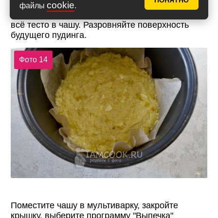
ПОНЯТНО
бумагой. Если не уверены в качестве бумаги,
cookie
файлы
.
смажьте ее растительным маслом. Выложите
всё тесто в чашу. Разровняйте поверхность
будущего пудинга.
Фото 14
Поместите чашу в мультиварку, закройте
крышку, выберите программу "Выпечка"