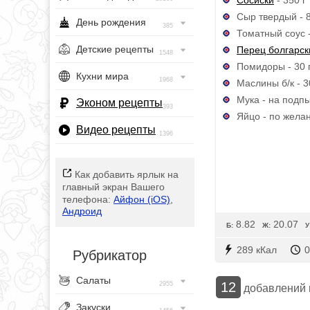
Сыр твердый - 8
День рождения
385
Томатный соус - 
Детские рецепты
Перец болгарск
1548
Помидоры - 30 
Кухни мира
1968
Маслины б/к - 3
Мука - на подп
Эконом рецепты
393
Яйцо - по жела
Видео рецепты
1396
Как добавить ярлык на
главный экран Вашего
телефона:
Айфон (iOS)
,
Андроид
8.82
20.07
Б:
Ж:
У
289 кКал
0
Рубрикатор
Салаты
12
2955
добавлений
Закуски