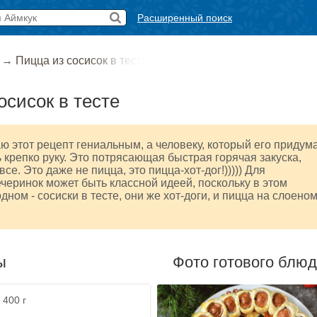
Расширенный поиск
→
Пицца из сосисок в тесте
осисок в тесте
ю этот рецепт гениальным, а человеку, который его придум
 крепко руку. Это потрясающая быстрая горячая закуска,
се. Это даже не пицца, это пицца-хот-дог!))))) Для
еринок может быть классной идеей, поскольку в этом
дном - сосиски в тесте, они же хот-доги, и пицца на слоено
ы
Фото готового блю
 400 г