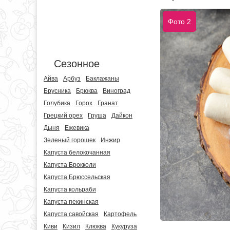
Фото 2
Сезонное
Айва
Арбуз
Баклажаны
Брусника
Брюква
Виноград
Голубика
Горох
Гранат
Грецкий орех
Груша
Дайкон
Дыня
Ежевика
Зеленый горошек
Инжир
Капуста белокочанная
Капуста Брокколи
Капуста Брюссельская
Капуста кольраби
Капуста пекинская
Капуста савойская
Картофель
Киви
Кизил
Клюква
Кукуруза