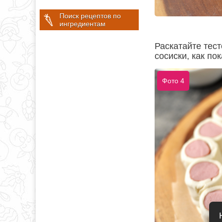
Поиск рецептов по
ингредиентам
Раскатайте тес
сосиски, как по
Фото 4