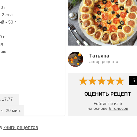
0 г
2 ст.л.
ий
- 50 г
г
0 г
ыл
нию
Татьяна
автор рецепта
5
ОЦЕНИТЬ РЕЦЕПТ
17.77
:
Рейтинг
5
из
5
на основе
6
голосов
 ч. 20 мин.
 в
книги рецептов