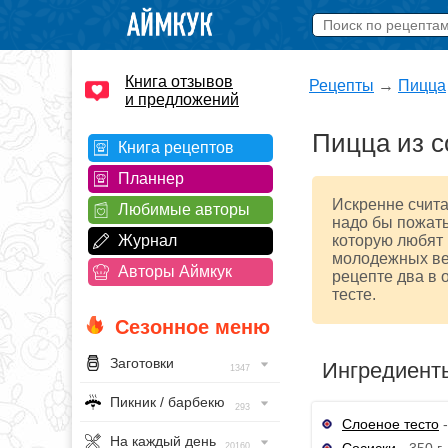
Книга отзывов
Рецепты
→
Пицца
и предложений
Пицца из с
Книга рецептов
Планнер
Искренне счита
Любимые авторы
надо бы пожать
Журнал
которую любят в
молодежных веч
Авторы Аймкук
рецепте два в о
тесте.
Сезонное меню
Заготовки
Ингредиент
1347
Пикник / барбекю
293
Слоеное тесто
-
На каждый день
Сосиски
- 350 г
20160