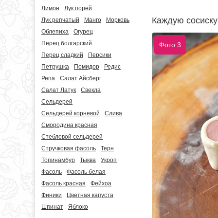
Лимон
Лук порей
Каждую сосиску
Лук репчатый
Манго
Морковь
Облепиха
Огурец
Перец болгарский
Фото 3
Перец сладкий
Персики
Петрушка
Помидор
Редис
Репа
Салат Айсберг
Салат Латук
Свекла
Сельдерей
Сельдерей корневой
Слива
Смородина красная
Стеблевой сельдерей
Стручковая фасоль
Терн
Топинамбур
Тыква
Укроп
Фасоль
Фасоль белая
Фасоль красная
Фейхоа
Финики
Цветная капуста
Шпинат
Яблоко