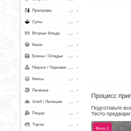
1456
Приправы
320
Супы
1083
Вторые блюда
4682
Каши
1543
Блины / Оладьи
965
Пироги / Пирожки
2134
Кексы
563
Печенье
728
Процесс при
Хлеб / Лепешки
433
Подготовьте вс
Пицца
Тесто предвари
260
Торты
801
Фото 1