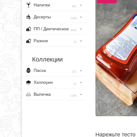
Напитки
491
Десерты
1256
ПП / Диетическое
3929
Разное
76
Коллекции
Пасха
237
Хэллоуин
31
Выпечка
1296
Нарежьте тесто 