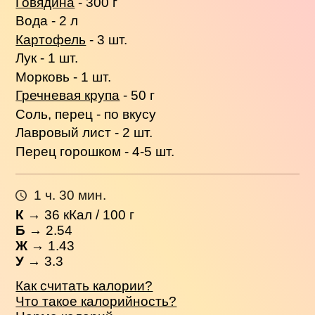
Говядина
- 300 г
Вода - 2 л
Картофель
- 3 шт.
Лук - 1 шт.
Морковь - 1 шт.
Гречневая крупа
- 50 г
Соль, перец - по вкусу
Лавровый лист - 2 шт.
Перец горошком - 4-5 шт.
1 ч. 30 мин.
К
→
36
кКал / 100 г
Б
→ 2.54
Ж
→ 1.43
У
→ 3.3
Как считать калории?
Что такое калорийность?