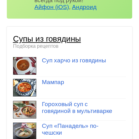
всегда под рукой!
Айфон (iOS)
,
Андроид
Супы из говядины
Подборка рецептов
Суп харчо из говядины
Мампар
Гороховый суп с
говядиной в мультиварке
Суп «Панадель» по-
чешски