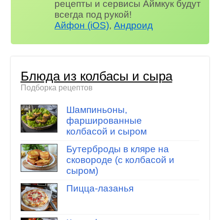
рецепты и сервисы Аймкук будут
всегда под рукой!
Айфон (iOS)
,
Андроид
Блюда из колбасы и сыра
Подборка рецептов
Шампиньоны,
фаршированные
колбасой и сыром
Бутерброды в кляре на
сковороде (с колбасой и
сыром)
Пицца-лазанья