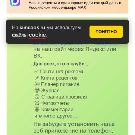
Новые рецепты и кулинарные идеи каждый день в
Российском мессенджере MAX
Надоела реклама?
На
iamcook.ru
мы используем
✕
ПОНЯТНО
cookie
файлы
.
Вступайте в клуб Аймкук. Просто
зарегистируйтесь
или
войдите
на наш сайт через Яндекс или
ВК.
Для всех, кто в клубе...
✅ Почти нет рекламы
📌 Книга рецептов
🤩 Планер питания
🤓 Журнал
😗 Страница профиля
😋 Фотоотчеты
😃 Комментарии
и многое другое…
Не забудьте установить наше
веб-приложение на телефон,