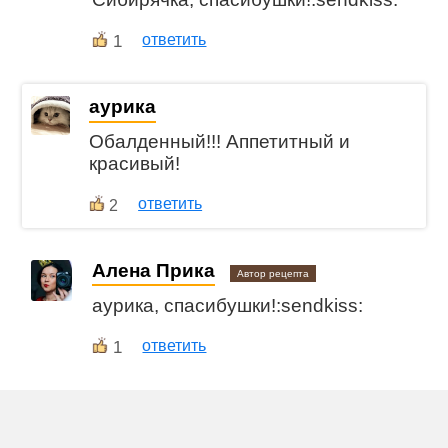
1
ответить
aурика
Обалденный!!! Аппетитный и
красивый!
ответить
2
Алена Прика
Автор рецепта
aурика, спасибушки!:sendkiss:
1
ответить