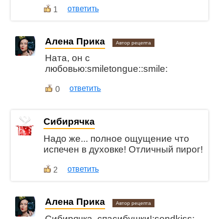
ответить
1
Алена Прика
Автор рецепта
Ната, он с
любовью:smiletongue::smile:
0
ответить
Сибирячка
Надо же... полное ощущение что
испечен в духовке! Отличный пирог!
ответить
2
Алена Прика
Автор рецепта
Сибирячка, спасибушки!:sendkiss: