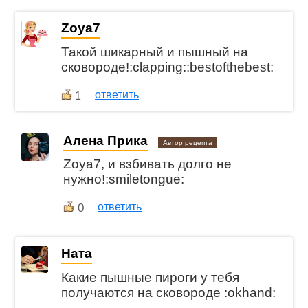
Zoya7
Такой шикарный и пышный на
сковороде!:clapping::bestofthebest:
ответить
1
Алена Прика
Автор рецепта
Zoya7, и взбивать долго не
нужно!:smiletongue:
0
ответить
Ната
Какие пышные пироги у тебя
получаются на сковороде :okhand: