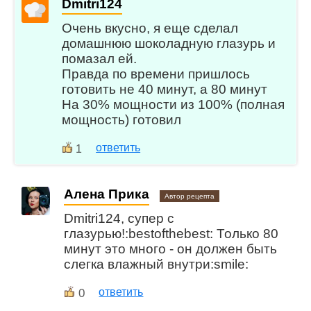
Dmitri124
Очень вкусно, я еще сделал
домашнюю шоколадную глазурь и
помазал ей.
Правда по времени пришлось
готовить не 40 минут, а 80 минут
На 30% мощности из 100% (полная
мощность) готовил
ответить
1
Алена Прика
Автор рецепта
Dmitri124, супер с
глазурью!:bestofthebest: Только 80
минут это много - он должен быть
слегка влажный внутри:smile:
0
ответить