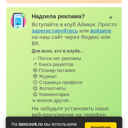
Надоела реклама?
✕
Вступайте в клуб Аймкук. Просто
зарегистируйтесь
или
войдите
на наш сайт через Яндекс или
ВК.
Для всех, кто в клубе...
✅ Почти нет рекламы
📌 Книга рецептов
🤩 Планер питания
🤓 Журнал
😗 Страница профиля
😋 Фотоотчеты
😃 Комментарии
и многое другое…
Не забудьте установить наше
веб-приложение на телефон,
рецепты и сервисы Аймкук будут
На
iamcook.ru
мы используем
всегда под рукой!