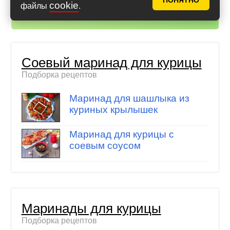
ПОНЯТНО
cookie
файлы
.
Айфон (iOS)
,
Андроид
Соевый маринад для курицы
Подборка рецептов
Маринад для шашлыка из
куриных крылышек
Маринад для курицы с
соевым соусом
Маринады для курицы
Подборка рецептов