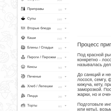
1456
Приправы
320
Супы
1083
Вторые блюда
4682
Каши
1543
Процесс при
Блины / Оладьи
965
Под красной рыб
Пироги / Пирожки
2134
конкретно - ло
называлась дели
Кексы
563
До санкций и н
Печенье
728
лосося, семгу, 
кижуча, кету, п
Хлеб / Лепешки
433
заморозкой. По
жарки, но и оч
Пицца
260
Подготовьте инг
Торты
801
или кеты), возь