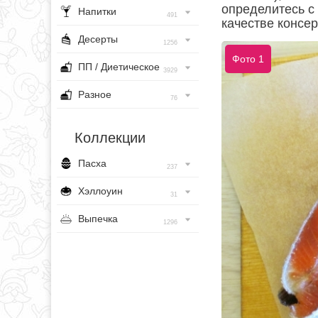
определитесь с 
Напитки
491
качестве консе
Десерты
1256
Фото 1
ПП / Диетическое
3929
Разное
76
Коллекции
Пасха
237
Хэллоуин
31
Выпечка
1296