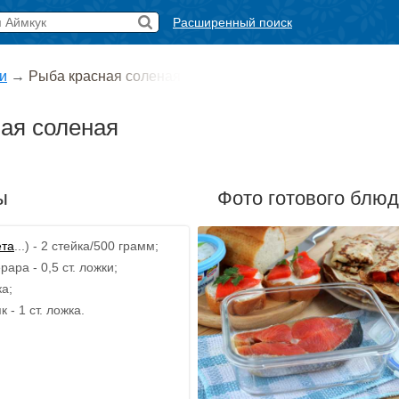
Расширенный поиск
и
→
Рыба красная соленая
ая соленая
ы
Фото готового блю
ета
...) - 2 стейка/500 грамм;
ара - 0,5 ст. ложки;
ка;
 - 1 ст. ложка.