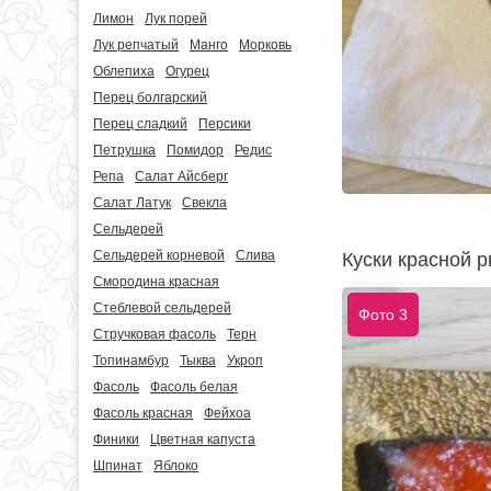
Лимон
Лук порей
Лук репчатый
Манго
Морковь
Облепиха
Огурец
Перец болгарский
Перец сладкий
Персики
Петрушка
Помидор
Редис
Репа
Салат Айсберг
Салат Латук
Свекла
Сельдерей
Сельдерей корневой
Слива
Куски красной 
Смородина красная
Стеблевой сельдерей
Фото 3
Стручковая фасоль
Терн
Топинамбур
Тыква
Укроп
Фасоль
Фасоль белая
Фасоль красная
Фейхоа
Финики
Цветная капуста
Шпинат
Яблоко