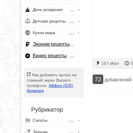
День рождения
385
Детские рецепты
1548
Кухни мира
1968
Эконом рецепты
393
Видео рецепты
1396
157 кКал
0
Как добавить ярлык на
72
добавлений
главный экран Вашего
телефона:
Айфон (iOS)
,
Андроид
Рубрикатор
Салаты
2955
Закуски