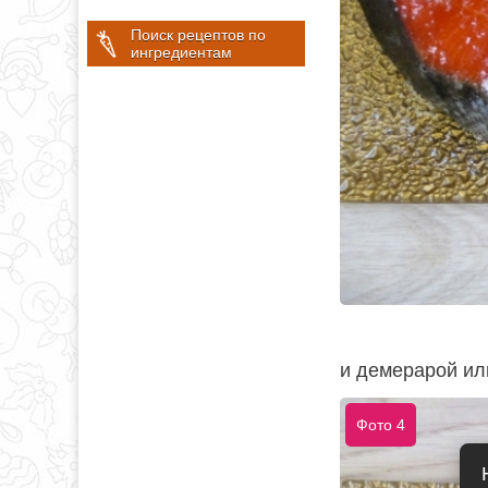
Поиск рецептов по
ингредиентам
и демерарой ил
Фото 4