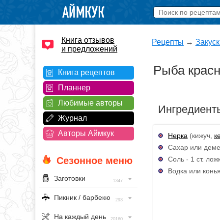
Книга отзывов
Рецепты
→
Закуск
и предложений
Рыба красн
Книга рецептов
Планнер
Любимые авторы
Ингредиент
Журнал
Авторы Аймкук
Нерка
(кижуч,
к
Сахар или демер
Соль - 1 ст. лож
Сезонное меню
Водка или коньяк
Заготовки
1347
Пикник / барбекю
293
На каждый день
20160