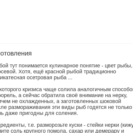
готовления
ой тут понимается кулинарное понятие - цвет рыбы,
сосевой. Хотя, ещё красной рыбой традиционно
катесная осетровая рыба ...
екоторого кризиса чаще солила аналогичным способ
форель, а сейчас обратила своё внимание на нерку,
ричем не охлажденных, а заготовленных шоковой
сле размораживания эти виды рыб годятся не только
ень даже пригодны для соления.
редиенты, т.е. разморозьте куски - стейки нерки (киж
мите соль крупного помола, сахар или демерару и