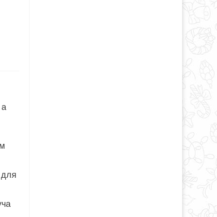
 а
ом
 для
уча