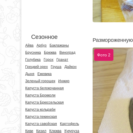
Сезонное
Размороженную 
Айва
Арбуз
Баклажаны
Брусника
Брюква
Виноград
Фото 2
Голубика
Горох
Гранат
Грецкий орех
Груша
Дайкон
Дыня
Ежевика
Зеленый горошек
Инжир
Капуста белокочанная
Капуста Брокколи
Капуста Брюссельская
Капуста кольраби
Капуста пекинская
Капуста савойская
Картофель
Киви
Кизил
Клюква
Кукуруза