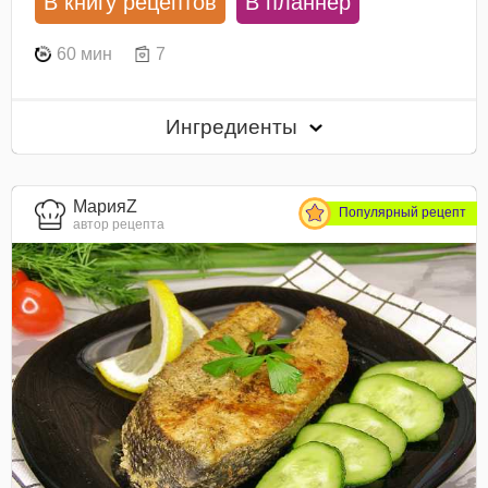
В книгу рецептов
В планнер
60 мин
7
Ингредиенты
МарияZ
Популярный рецепт
автор рецепта