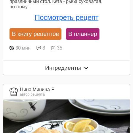
праздничный стол. Кета - рыба суховатая,
поэтому...
Посмотреть рецепт
В книгу рецептов
В планнер
30 мин
8
35
Ингредиенты
Нина Минина-Р
автор рецепта