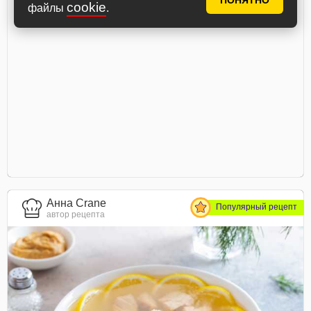
ПОНЯТНО
cookie
файлы
.
Анна Crane
Популярный рецепт
автор рецепта