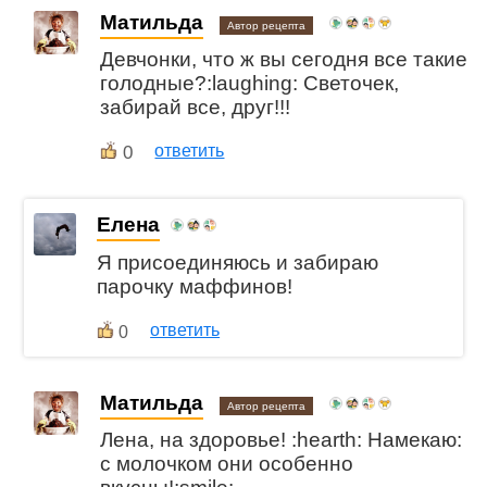
Матильда
Автор рецепта
Девчонки, что ж вы сегодня все такие
голодные?:laughing: Светочек,
забирай все, друг!!!
0
ответить
Елена
Я присоединяюсь и забираю
парочку маффинов!
ответить
0
Матильда
Автор рецепта
Лена, на здоровье! :hearth: Намекаю:
с молочком они особенно