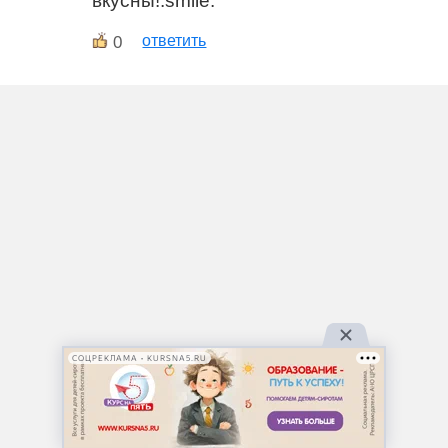
вкусны!:smile:
0
ответить
СОЦРЕКЛАМА • KURSNA5.RU