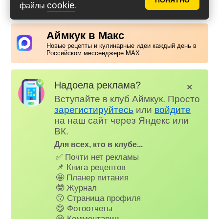
ПОНЯТНО
cookie
файлы
.
Аймкук в Макс
Новые рецепты и кулинарные идеи каждый день в
Российском мессенджере MAX
Надоела реклама?
✕
Вступайте в клуб Аймкук. Просто
зарегистируйтесь
или
войдите
на наш сайт через Яндекс или
ВК.
Для всех, кто в клубе...
✅ Почти нет рекламы
📌 Книга рецептов
🤩 Планер питания
🤓 Журнал
😗 Страница профиля
😋 Фотоотчеты
😃 Комментарии