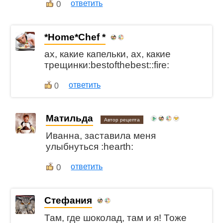
0
ответить
*Home*Chef *
ах, какие капельки, ах, какие
трещинки:bestofthebest::fire:
ответить
0
Матильда
Автор рецепта
Иванна, заставила меня
улыбнуться :hearth:
0
ответить
Стефания
Там, где шоколад, там и я! Тоже