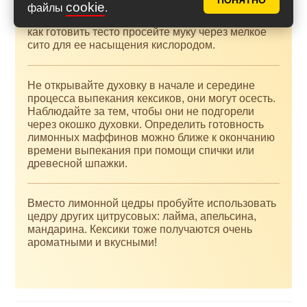
ПОНЯТНО
cookie
Чтобы лимонные маффины получились более
файлы
.
воздушными и хорошо поднимались, перед тем,
как готовить тесто просейте муку через мелкое
сито для ее насыщения кислородом.
Не открывайте духовку в начале и середине
процесса выпекания кексиков, они могут осесть.
Наблюдайте за тем, чтобы они не подгорели
через окошко духовки. Определить готовность
лимонных маффинов можно ближе к окончанию
времени выпекания при помощи спички или
древесной шпажки.
Вместо лимонной цедры пробуйте использовать
цедру других цитрусовых: лайма, апельсина,
мандарина. Кексики тоже получаются очень
ароматными и вкусными!