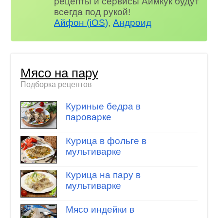
рецепты и сервисы Аймкук будут
всегда под рукой!
Айфон (iOS)
,
Андроид
Мясо на пару
Подборка рецептов
Куриные бедра в
пароварке
Курица в фольге в
мультиварке
Курица на пару в
мультиварке
Мясо индейки в