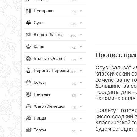
1456
Приправы
320
Супы
1083
Вторые блюда
4682
Каши
1543
Процесс при
Блины / Оладьи
965
Соус "сальса" и
Пироги / Пирожки
2134
классический с
семейства не то
Кексы
563
большинства соу
продукты для не
Печенье
728
напоминающая 
Хлеб / Лепешки
433
"Сальсу " гото
кисло-сладкий в
Пицца
260
Классической "с
будем сегодня г
Торты
801