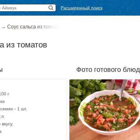
Расширенный поиск
→
Соус сальса из томатов
а из томатов
ы
Фото готового блю
100 г
ика
семян - 1 шт.
.л.
 вкусу.
а