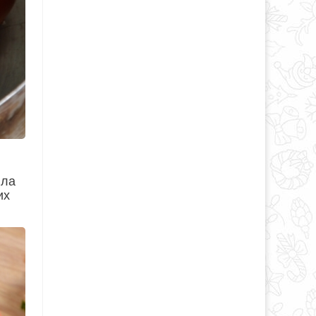
ила
их