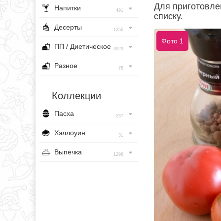
Для приготовлен
Напитки
491
списку.
Десерты
1256
Фото 1
ПП / Диетическое
3929
Разное
76
Коллекции
Пасха
237
Хэллоуин
31
Выпечка
1296