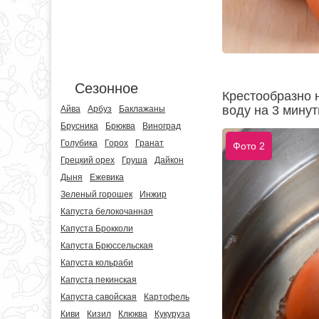
Сезонное
Крестообразно 
воду на 3 минут
Айва
Арбуз
Баклажаны
Брусника
Брюква
Виноград
Голубика
Горох
Гранат
Фото 2
Грецкий орех
Груша
Дайкон
Дыня
Ежевика
Зеленый горошек
Инжир
Капуста белокочанная
Капуста Брокколи
Капуста Брюссельская
Капуста кольраби
Капуста пекинская
Капуста савойская
Картофель
Киви
Кизил
Клюква
Кукуруза