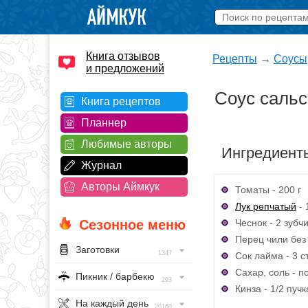
Книга отзывов
Рецепты
→
Соусы
и предложений
Соус сальс
Книга рецептов
Планнер
Любимые авторы
Ингредиент
Журнал
Авторы Аймкук
Томаты - 200 г
Лук репчатый
- 
Чеснок - 2 зубч
Сезонное меню
Перец чили без 
Заготовки
1347
Сок лайма - 3 ст
Сахар, соль - по
Пикник / барбекю
293
Кинза - 1/2 пучк
На каждый день
20160