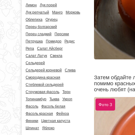
Лимон
Лук порей
Лук репчатый
Манго
Морковь
Облепиха
Огурец
Перец болгарский
Перец сладкий
Персики
Петрушка
Помидор
Редис
Репа
Салат Айсберг
Салат Латук
Свекла
Сельдерей
Сельдерей корневой
Слива
Затем обдайте 
Смородина красная
помимо красных
Стеблевой сельдерей
очень любят (на
Стручковая фасоль
Терн
Топинамбур
Тыква
Укроп
Фото 3
Фасоль
Фасоль белая
Фасоль красная
Фейхоа
Финики
Цветная капуста
Шпинат
Яблоко