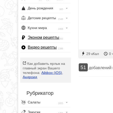
День рождения
385
Детские рецепты
1548
Кухни мира
1968
Эконом рецепты
393
Видео рецепты
1396
29 кКал
0 
Как добавить ярлык на
51
добавлений
главный экран Вашего
телефона:
Айфон (iOS)
,
Андроид
Рубрикатор
Салаты
2955
Закуски