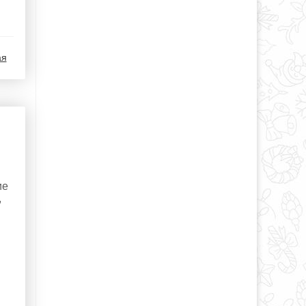
ая
ие
,