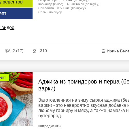
Острый перец – 1-2 шт. (по вкусу)
у рецептов
Кориандр (кинза) – 4-6 веточек (по вкусу)
Сок лайма – 0.5-1 шт. (по вкусу)
Соль – по вкусу
епт
 видео
2 (17)
310
Ирина Бел
цепт
Аджика из помидоров и перца (б
варки)
Заготовленная на зиму сырая аджика (бе
варки) - это невероятно вкусная добавка 
любому гарниру и мясу, а также намазка 
бутерброд.
Ингредиенты