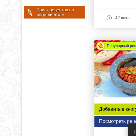
Поиск рецептов по
ингредиентам
42 ккал
Популярный ре
Добавить в книг
Посмотреть рец