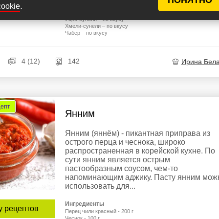
.
cookie
Базилик фиолетовый – 10 г
Петрушка – по вкусу
Уцхо-сунели – по вкусу
Хмели-сунели – по вкусу
Чабер – по вкусу
4 (12)
142
Ирина Бел
цепт
Янним
Янним (яннём) - пикантная приправа из
острого перца и чеснока, широко
распространенная в корейской кухне. По
сути янним является острым
пастообразным соусом, чем-то
напоминающим аджику. Пасту янним мож
использовать для...
Ингредиенты
у рецептов
Перец чили красный - 200 г
Чеснок - 100 г