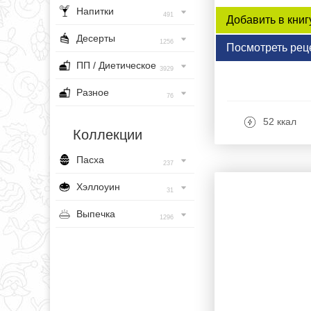
Напитки
491
Добавить в книг
Десерты
1256
Посмотреть рец
ПП / Диетическое
3929
Разное
76
52 ккал
Коллекции
Пасха
237
Хэллоуин
31
Выпечка
1296