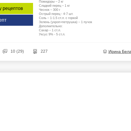
Помидоры – 2 кг
Сладкий перец – 1 кг
у рецептов
Чеснок – 300 г
Острый перец - 4-7 шт.
Соль – 1-1.5 ст.л. с горкой
епт
Зелень (укроп+петрушка) – 1 пучок
Дополнительно:
Сахар – 1 ст.л.
Уксус 9% - 5 ст.л.
10 (29)
227
Ирина Бел