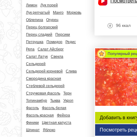
Посмотреть
Лимон
Лук порей
Лук репчатый
Манго
Морковь
Облепиха
Огурец
96 ккал
Перец болгарский
Перец сладкий
Персики
Петрушка
Помидор
Редис
Репа
Салат Айсберг
Популярный ре
Салат Латук
Свекла
Сельдерей
Сельдерей корневой
Слива
Смородина красная
Стеблевой сельдерей
Стручковая фасоль
Терн
Топинамбур
Тыква
Укроп
Фасоль
Фасоль белая
Фасоль красная
Фейхоа
Добавить в книг
Финики
Цветная капуста
Посмотреть рец
Шпинат
Яблоко