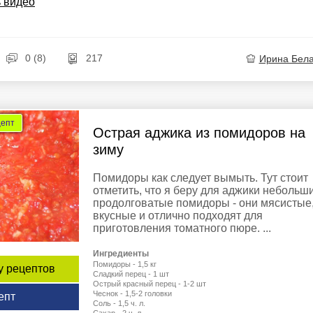
 видео
0 (8)
217
Ирина Бел
цепт
Острая аджика из помидоров на
зиму
Помидоры как следует вымыть. Тут стоит
отметить, что я беру для аджики небольш
продолговатые помидоры - они мясистые
вкусные и отлично подходят для
приготовления томатного пюре. ...
Ингредиенты
Помидоры - 1,5 кг
у рецептов
Сладкий перец - 1 шт
Острый красный перец - 1-2 шт
Чеснок - 1,5-2 головки
епт
Соль - 1,5 ч. л.