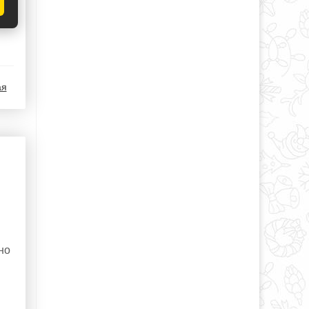
ая
но