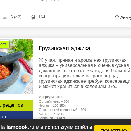
Сахар - 2 ч. л.
6 (42)
164
Аймк
цепт
Грузинская аджика
Жгучая, пряная и ароматная грузинская
аджика – универсальная и очень вкусная
домашняя заготовка. Благодаря большей
концентрации соли и острого перца,
грузинская аджика не требует консерваци
и может храниться в холодильнике...
Ингредиенты
Острый перец – 500 г
у рецептов
Чеснок – 100-150 г
Орех грецкий очищенный – 100 г
Кинза - 1-2 пучка
епт
Кориандр – 1 ст.л.
Соль – 3 ст.л.
На
iamcook.ru
мы используем файлы
Дополнительно/по желанию:
ПОНЯТНО
Укроп – 10 г