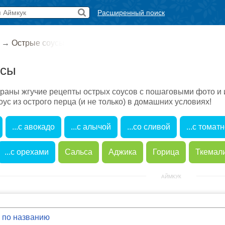
Расширенный поиск
→
Острые соусы
усы
браны жгучие рецепты острых соусов с пошаговыми фото и 
оус из острого перца (и не только) в домашних условиях!
...с авокадо
...с алычой
...со сливой
...с томат
...с орехами
Сальса
Аджика
Горица
Ткемал
АЙМКУК