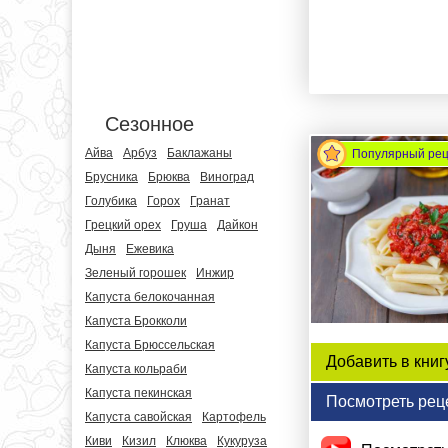
Сезонное
Айва
Арбуз
Баклажаны
Популярный ре
Брусника
Брюква
Виноград
Голубика
Горох
Гранат
Грецкий орех
Груша
Дайкон
Дыня
Ежевика
Зеленый горошек
Инжир
Капуста белокочанная
Капуста Брокколи
Капуста Брюссельская
Добавить в книг
Капуста кольраби
Капуста пекинская
Посмотреть рец
Капуста савойская
Картофель
Киви
Кизил
Клюква
Кукуруза