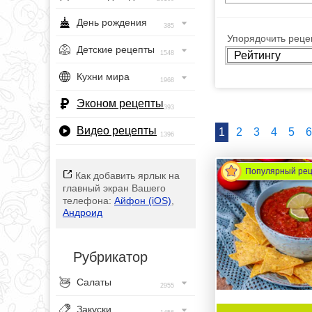
День рождения
385
Упорядочить рецеп
Детские рецепты
1548
Кухни мира
1968
Эконом рецепты
393
Видео рецепты
1
2
3
4
5
6
1396
Популярный ре
Как добавить ярлык на
главный экран Вашего
телефона:
Айфон (iOS)
,
Андроид
Рубрикатор
Салаты
2955
Закуски