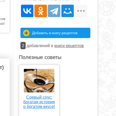
сов
шт.
Добавить в книгу рецептов
2
добавлений в
книги рецептов
Полезные советы
т)
Соевый соус:
богатая история
о богатом вкусе!