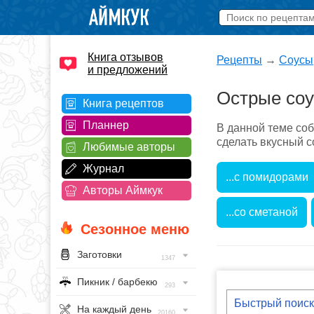
Книга отзывов
Рецепты
→
Соусы
и предложений
Острые со
Книга рецептов
Планнер
В данной теме со
сделать вкусный с
Любимые авторы
Журнал
...с помидорами
Авторы Аймкук
...со сметаной
Сезонное меню
Заготовки
1347
Пикник / барбекю
293
На каждый день
20160