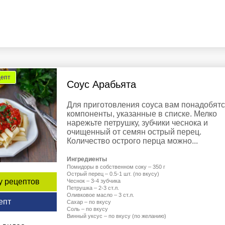
цепт
Соус Арабьята
Для приготовления соуса вам понадобят
компоненты, указанные в списке. Мелко
нарежьте петрушку, зубчики чеснока и
очищенный от семян острый перец.
Количество острого перца можно...
Ингредиенты
Помидоры в собственном соку – 350 г
Острый перец – 0.5-1 шт. (по вкусу)
у рецептов
Чеснок – 3-4 зубчика
Петрушка – 2-3 ст.л.
Оливковое масло – 3 ст.л.
епт
Сахар – по вкусу
Соль – по вкусу
Винный уксус – по вкусу (по желанию)