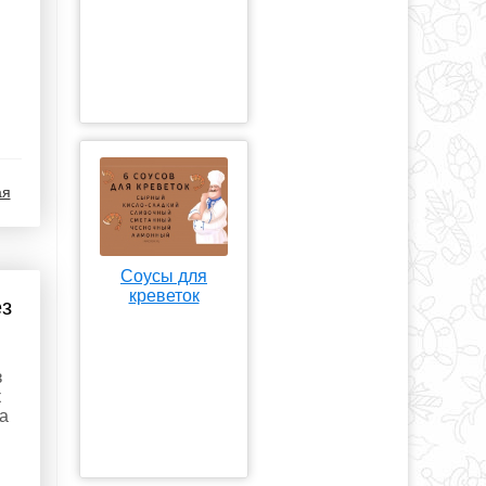
ая
Соусы для
креветок
ез
з
к
на