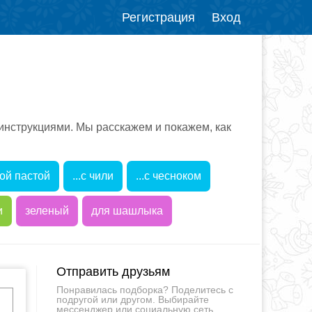
Регистрация
Вход
инструкциями. Мы расскажем и покажем, как
ной пастой
...с чили
...с чесноком
и
зеленый
для шашлыка
Отправить друзьям
Понравилась подборка? Поделитесь с
подругой или другом. Выбирайте
мессенджер или социальную сеть.