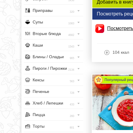
1456
Добавить в книг
Приправы
320
Посмотреть рец
Супы
1083
Посмотреть
Вторые блюда
4682
Каши
1543
104 ккал
Блины / Оладьи
965
Пироги / Пирожки
2134
Кексы
Популярный ре
563
Печенье
728
Хлеб / Лепешки
433
Пицца
260
Торты
801