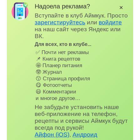
Надоела реклама?
✕
Вступайте в клуб Аймкук. Просто
зарегистируйтесь
или
войдите
на наш сайт через Яндекс или
ВК.
Для всех, кто в клубе...
✅ Почти нет рекламы
📌 Книга рецептов
🤩 Планер питания
🤓 Журнал
😗 Страница профиля
😋 Фотоотчеты
😃 Комментарии
и многое другое…
Не забудьте установить наше
веб-приложение на телефон,
рецепты и сервисы Аймкук будут
всегда под рукой!
Айфон (iOS)
,
Андроид