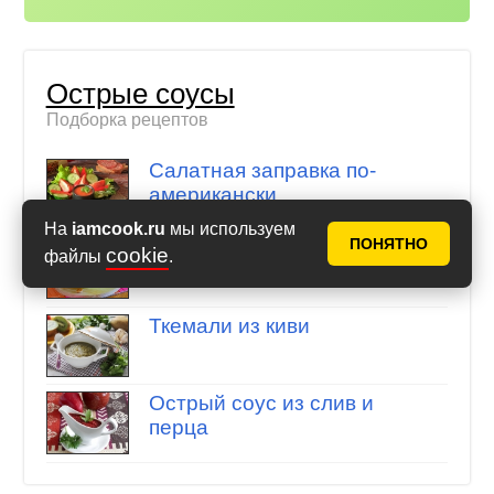
Острые соусы
Подборка рецептов
Салатная заправка по-
американски
На
iamcook.ru
мы используем
ПОНЯТНО
Арахисовый соус к мясу
cookie
файлы
.
Ткемали из киви
Острый соус из слив и
перца