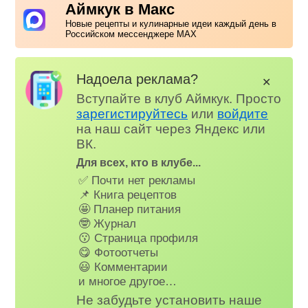
Аймкук в Макс
Новые рецепты и кулинарные идеи каждый день в
Российском мессенджере MAX
Надоела реклама?
✕
Вступайте в клуб Аймкук. Просто
зарегистируйтесь
или
войдите
на наш сайт через Яндекс или
ВК.
Для всех, кто в клубе...
✅ Почти нет рекламы
📌 Книга рецептов
🤩 Планер питания
🤓 Журнал
😗 Страница профиля
😋 Фотоотчеты
😃 Комментарии
и многое другое…
Не забудьте установить наше