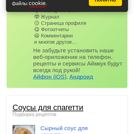
ПОНЯТНО
cookie
файлы
.
📌 Книга рецептов
🤩 Планер питания
🤓 Журнал
😗 Страница профиля
😋 Фотоотчеты
😃 Комментарии
и многое другое…
Не забудьте установить наше
веб-приложение на телефон,
рецепты и сервисы Аймкук будут
всегда под рукой!
Айфон (iOS)
,
Андроид
Соусы для спагетти
Подборка рецептов
Сырный соус для