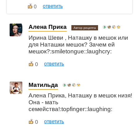
ответить
0
Алена Прика
Автор рецепта
Ирина Шеви , Наташку в мешок или
для Наташки мешок? Зачем ей
мешок?:smiletongue::laughcry:
0
ответить
Матильда
Алена Прика, Наташку в мешок низя!
Она - мать
семейства!:topfinger::laughing:
0
ответить