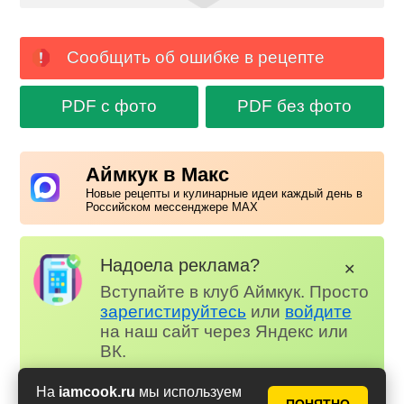
Сообщить об ошибке в рецепте
PDF с фото
PDF без фото
Аймкук в Макс
Новые рецепты и кулинарные идеи каждый день в
Российском мессенджере MAX
Надоела реклама?
✕
Вступайте в клуб Аймкук. Просто
зарегистируйтесь
или
войдите
на наш сайт через Яндекс или
ВК.
Для всех, кто в клубе...
На
iamcook.ru
мы используем
✅ Почти нет рекламы