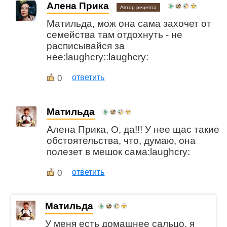
Алена Прика
Автор рецепта
Матильда, мож она сама захочет от
семейства там отдохнуть - не
расписывайся за
нее:laughcry::laughcry:
0
ответить
Матильда
Алена Прика, О, да!!! У нее щас такие
обстоятельства, что, думаю, она
полезет в мешок сама:laughcry:
0
ответить
Матильда
У меня есть домашнее сальцо, я