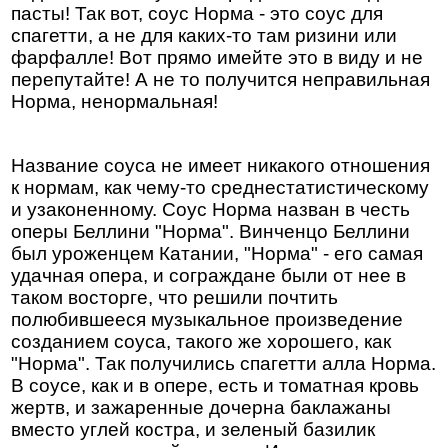
пасты! Так вот, соус Норма - это соус для
спагетти, а не для каких-то там ризини или
фарфалле! Вот прямо имейте это в виду и не
перепутайте! А не то получится неправильная
Норма, ненормальная!
Название соуса не имеет никакого отношения
к нормам, как чему-то среднестатистическому
и узаконенному. Соус Норма назван в честь
оперы Беллини "Норма". Винченцо Беллини
был уроженцем Катании, "Норма" - его самая
удачная опера, и сограждане были от нее в
таком восторге, что решили почтить
полюбившееся музыкальное произведение
созданием соуса, такого же хорошего, как
"Норма". Так получились спагетти алла Норма.
В соусе, как и в опере, есть и томатная кровь
жертв, и зажаренные дочерна баклажаны
вместо углей костра, и зеленый базилик