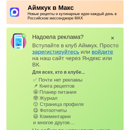
Аймкук в Макс
Новые рецепты и кулинарные идеи каждый день в
Российском мессенджере MAX
Надоела реклама?
✕
Вступайте в клуб Аймкук. Просто
зарегистируйтесь
или
войдите
на наш сайт через Яндекс или
ВК.
Для всех, кто в клубе...
✅ Почти нет рекламы
📌 Книга рецептов
🤩 Планер питания
🤓 Журнал
😗 Страница профиля
😋 Фотоотчеты
😃 Комментарии
и многое другое…