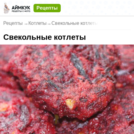
Рецепты
Рецепты
→
Котлеты
→
Свекольные котлеты
Свекольные котлеты