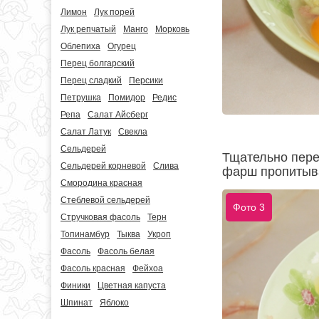
Лимон
Лук порей
Лук репчатый
Манго
Морковь
Облепиха
Огурец
Перец болгарский
Перец сладкий
Персики
Петрушка
Помидор
Редис
Репа
Салат Айсберг
Салат Латук
Свекла
Сельдерей
Тщательно пере
Сельдерей корневой
Слива
фарш пропитыва
Смородина красная
Стеблевой сельдерей
Фото 3
Стручковая фасоль
Терн
Топинамбур
Тыква
Укроп
Фасоль
Фасоль белая
Фасоль красная
Фейхоа
Финики
Цветная капуста
Шпинат
Яблоко