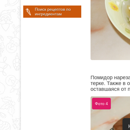
Поиск рецептов по
ингредиентам
Помидор нарезат
терке. Также в
оставшаяся от 
Фото 4