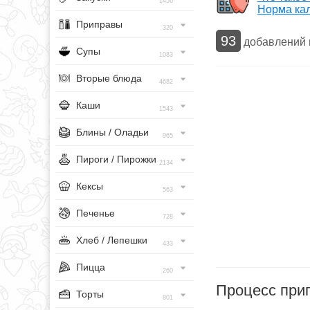
1456
Норма ка
Приправы
320
93
добавлений
Супы
1083
Вторые блюда
4682
Каши
1543
Блины / Оладьи
965
Пироги / Пирожки
2134
Кексы
563
Печенье
728
Хлеб / Лепешки
433
Пицца
260
Процесс при
Торты
801