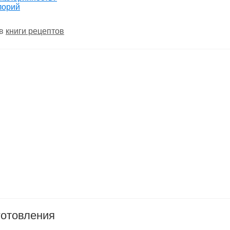
лорий
 в
книги рецептов
готовления