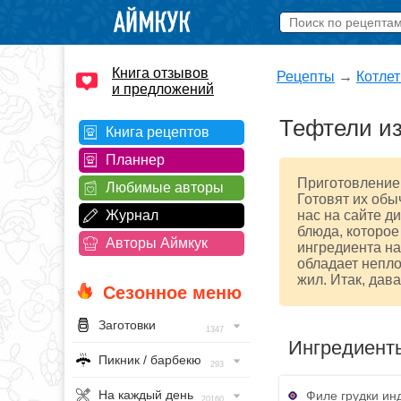
Книга отзывов
Рецепты
→
Котле
и предложений
Тефтели из
Книга рецептов
Планнер
Приготовление 
Любимые авторы
Готовят их обы
Журнал
нас на сайте д
блюда, которое
Авторы Аймкук
ингредиента на
обладает непло
жил. Итак, дав
Сезонное меню
Заготовки
1347
Ингредиент
Пикник / барбекю
293
На каждый день
Филе грудки инд
20160