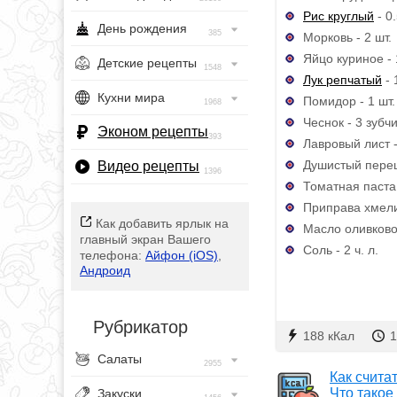
Рис круглый
- 0
День рождения
385
Морковь - 2 шт.
Яйцо куриное - 
Детские рецепты
1548
Лук репчатый
- 
Кухни мира
Помидор - 1 шт.
1968
Чеснок - 3 зубчи
Эконом рецепты
393
Лавровый лист -
Душистый пере
Видео рецепты
1396
Томатная паста -
Приправа хмели-
Как добавить ярлык на
Масло оливковое 
главный экран Вашего
Соль - 2 ч. л.
телефона:
Айфон (iOS)
,
Андроид
Рубрикатор
188 кКал
1
Салаты
2955
Как счита
Что такое
Закуски