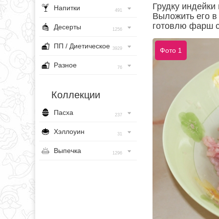
Грудку индейки 
Напитки
491
Выложить его в 
готовлю фарш с
Десерты
1256
ПП / Диетическое
3929
Фото 1
Разное
76
Коллекции
Пасха
237
Хэллоуин
31
Выпечка
1296