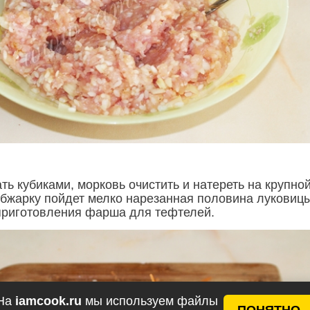
ь кубиками, морковь очистить и натереть на крупно
 обжарку пойдет мелко нарезанная половина луковиц
приготовления фарша для тефтелей.
На
iamcook.ru
мы используем файлы
ПОНЯТНО