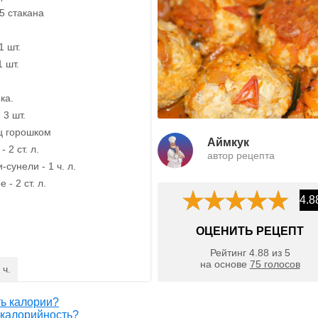
.5 стакана
1 шт.
1 шт.
ка.
 3 шт.
ц горошком
Аймкук
 2 ст. л.
автор рецепта
сунели - 1 ч. л.
- 2 ст. л.
4.8
ОЦЕНИТЬ РЕЦЕПТ
Рейтинг
4.88
из
5
на основе
75
голосов
 ч.
ть калории?
 калорийность?