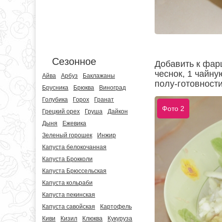
Сезонное
Добавить к фар
чеснок, 1 чайн
Айва
Арбуз
Баклажаны
полу-готовности
Брусника
Брюква
Виноград
Голубика
Горох
Гранат
Фото 2
Грецкий орех
Груша
Дайкон
Дыня
Ежевика
Зеленый горошек
Инжир
Капуста белокочанная
Капуста Брокколи
Капуста Брюссельская
Капуста кольраби
Капуста пекинская
Капуста савойская
Картофель
Киви
Кизил
Клюква
Кукуруза