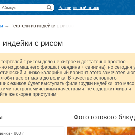
Расширенный поиск
ты
→
Тефтели из индейки с рисом
 индейки с рисом
тефтелей с рисом дело не хитрое и достаточно простое.
чно из домашнего фарша (говядина + свинина), но сегодня 
иетический и низко-калорийный вариант этого замечательно
 любят все от мала до велика. В качестве основного
ших ежиков будет выступать филе грудки индейки, это мясо
хими гастрономическими качествами, не содержит жира и
айте же скорее приступим.
ы
Фото готового блю
ейки - 800 г