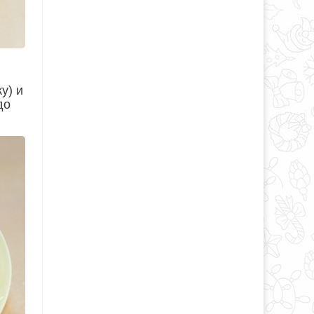
у) и
до