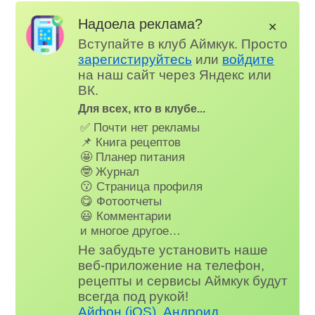
Надоела реклама?
✕
Вступайте в клуб Аймкук. Просто
зарегистируйтесь
или
войдите
на наш сайт через Яндекс или
ВК.
Для всех, кто в клубе...
✅ Почти нет рекламы
📌 Книга рецептов
🤩 Планер питания
🤓 Журнал
😗 Страница профиля
😋 Фотоотчеты
😃 Комментарии
и многое другое…
Не забудьте установить наше
веб-приложение на телефон,
рецепты и сервисы Аймкук будут
всегда под рукой!
Айфон (iOS)
,
Андроид