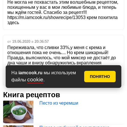
Не могла не похвастать этим волшебным рецептом,
похищенным у вас в мои любимые блюда, и теперь
мы ждём гостей. Спасибо за рецепт!!!
https://m.iamcook.ru/showrecipe/13053 крем похитила
здесь
от
19.06.2020
в
20:36:57
Переживала, что сливки 33%,у меня с крема и
отношения пока не очень.... Но крем шикарный!
Правда, выяснилось, что мой миксер не достаёт до
дна чаши и внизу обнаружились вкрапления
сгущёнки, но семейный совет постановил, что так
На
iamcook.ru
мы используем
даже лучше (могу ли спорить с мнением
ПОНЯТНО
экспертов)))). Огромное спасибо за рецепт!!!
cookie
файлы
.
Книга рецептов
Песто из черемши