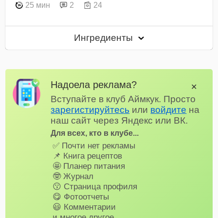
25 мин
2
24
Ингредиенты
Надоела реклама?
✕
Вступайте в клуб Аймкук. Просто
зарегистируйтесь
или
войдите
на
наш сайт через Яндекс или ВК.
Для всех, кто в клубе...
✅ Почти нет рекламы
📌 Книга рецептов
🤩 Планер питания
🤓 Журнал
😗 Страница профиля
😋 Фотоотчеты
😃 Комментарии
и многое другое…