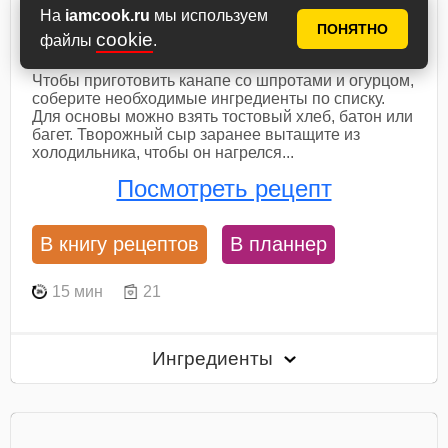
Канапе со шпротами и
На
iamcook.ru
мы используем
ПОНЯТНО
cookie
огурцом
файлы
.
Чтобы приготовить канапе со шпротами и огурцом,
соберите необходимые ингредиенты по списку.
Для основы можно взять тостовый хлеб, батон или
багет. Творожный сыр заранее вытащите из
холодильника, чтобы он нагрелся...
Посмотреть рецепт
В книгу рецептов
В планнер
15 мин
21
Ингредиенты