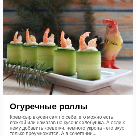
Огуречные роллы
Крем-сыр вкусен сам по себе, его можно есть
ложкой или намазав на кусочек хлебушка. А если к
нему добавить креветки, немного укропа - его вкус
только преумножится. А в сочетании...