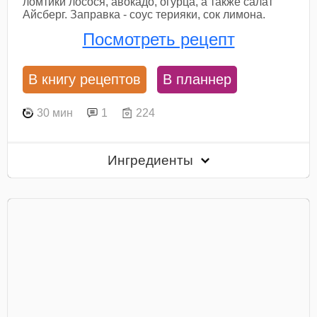
ломтики лосося, авокадо, огурца, а также салат
Айсберг. Заправка - соус терияки, сок лимона.
Посмотреть рецепт
В книгу рецептов
В планнер
30 мин
1
224
Ингредиенты