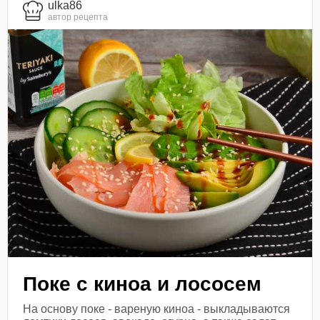
ulka86
автор рецепта
Поке с киноа и лососем
На основу поке - вареную киноа - выкладываются