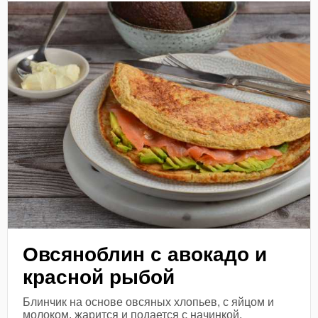
Овсяноблин с авокадо и
красной рыбой
Блинчик на основе овсяных хлопьев, с яйцом и
молоком, жарится и подается с начинкой.