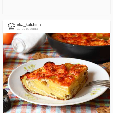
irka_kolchina
автор рецепта