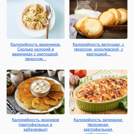
Калорийность вареников.
Калорийность ватрушки: с
Сколько калорий в
творогом, королевской, с
варениках с картошкой,
картошкой...
творогом...
Калорийность драников
Калорийность запеканки:
(картофельных и
творожная,
кабачковых)
картофельная,
кабачковая...