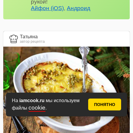
рукой!
Айфон (iOS)
,
Андроид
Татьяна
автор рецепта
На
iamcook.ru
мы используем
ПОНЯТНО
cookie
файлы
.