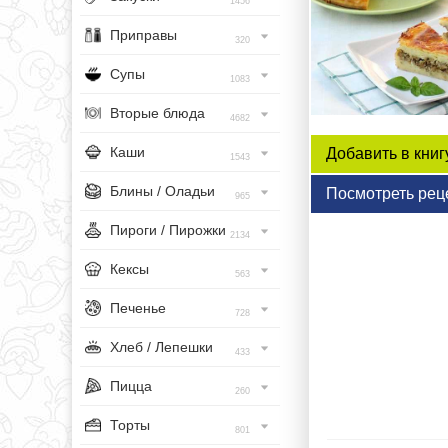
1456
Приправы
320
Супы
1083
Вторые блюда
4682
Каши
Добавить в книг
1543
Блины / Оладьи
Посмотреть рец
965
Пироги / Пирожки
2134
Кексы
563
Печенье
728
Хлеб / Лепешки
433
Пицца
260
Торты
801