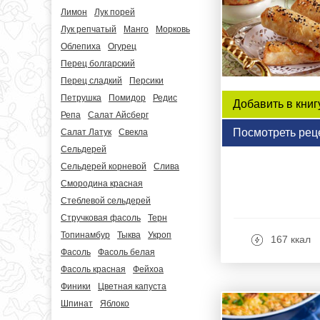
Лимон
Лук порей
Лук репчатый
Манго
Морковь
Облепиха
Огурец
Перец болгарский
Перец сладкий
Персики
Петрушка
Помидор
Редис
Добавить в книг
Репа
Салат Айсберг
Посмотреть рец
Салат Латук
Свекла
Сельдерей
Сельдерей корневой
Слива
Смородина красная
Стеблевой сельдерей
Стручковая фасоль
Терн
Топинамбур
Тыква
Укроп
167 ккал
Фасоль
Фасоль белая
Фасоль красная
Фейхоа
Финики
Цветная капуста
Шпинат
Яблоко