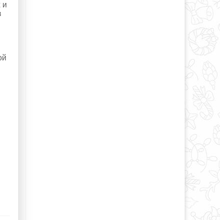
 и
в
ой