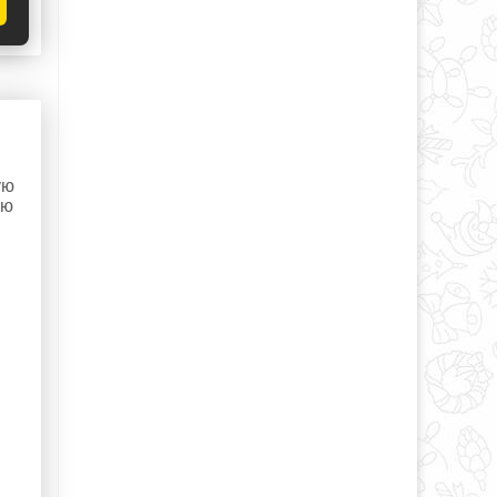
ая
ую
ью