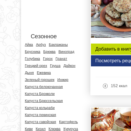
Сезонное
Айва
Арбуз
Баклажаны
Добавить в книг
Брусника
Брюква
Виноград
Голубика
Горох
Гранат
Посмотреть рец
Грецкий орех
Груша
Дайкон
Дыня
Ежевика
Зеленый горошек
Инжир
152 ккал
Капуста белокочанная
Капуста Брокколи
Капуста Брюссельская
Капуста кольраби
Капуста пекинская
Капуста савойская
Картофель
Киви
Кизил
Клюква
Кукуруза