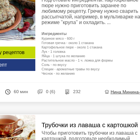
пюре нужно приготовить заранее по
любимому рецепту. Гречку нужно сварить
рассыпчатой, например, в мультиварке н
режиме "крупа" и охладить. ...
Ингредиенты
Куриное мясо - 600 г
Готовая гречка - около 1 стакана
Картофельное пюре - около 1 стакана
Лук - 1 головка
у рецептов
Яйца - 1 штука по желанию
Растительное масло - 1 ч. ложка для формы
епт
Соль - по вкусу
Специи - ароматные травы по вкусу
Чеснок - по желанию
60 мин
0 (6)
232
Нина Минина
Трубочки из лаваша с картошкой
Чтобы приготовить трубочки из лаваша с
картошкой, подготовьте необходимый