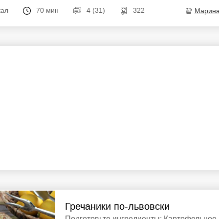
кал
70 мин
4 (31)
322
Марин
Гречаники по-львовски
Подготовьте ингредиенты: Картофельное