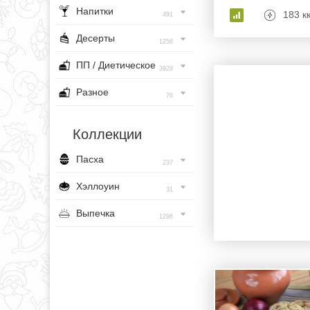
Напитки
183 к
491
Десерты
1256
ПП / Диетическое
3929
Разное
76
Коллекции
Пасха
237
Хэллоуин
31
Выпечка
1296