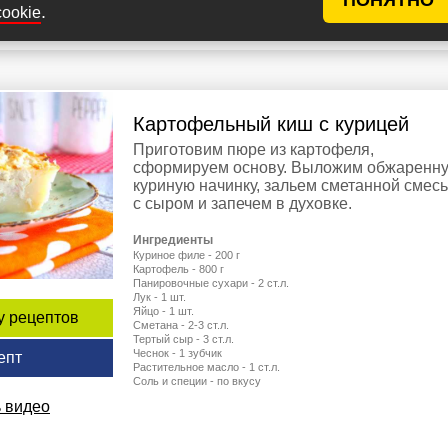
.
cookie
кал
60 мин
3 (17)
204
Ирина Бел
Картофельный киш с курицей
Приготовим пюре из картофеля,
сформируем основу. Выложим обжаренн
куриную начинку, зальем сметанной смес
с сыром и запечем в духовке.
Ингредиенты
Куриное филе - 200 г
Картофель - 800 г
Панировочные сухари - 2 ст.л.
Лук - 1 шт.
Яйцо - 1 шт.
у рецептов
Сметана - 2-3 ст.л.
Тертый сыр - 3 ст.л.
Чеснок - 1 зубчик
епт
Растительное масло - 1 ст.л.
Соль и специи - по вкусу
 видео