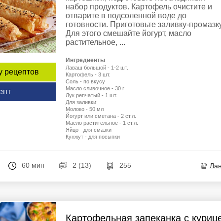
набор продуктов. Картофель очистите и
отварите в подсоленной воде до
готовности. Приготовьте заливку-промазку
Для этого смешайте йогурт, масло
растительное, ...
Ингредиенты
Лаваш большой - 1-2 шт.
у рецептов
Картофель - 3 шт.
Соль - по вкусу
Масло сливочное - 30 г
епт
Лук репчатый - 1 шт.
Для заливки:
Молоко - 50 мл
Йогурт или сметана - 2 ст.л.
Масло растительное - 1 ст.л.
Яйцо - для смазки
Кунжут - для посыпки
60 мин
2 (13)
255
Ла
Картофельная запеканка с куриц