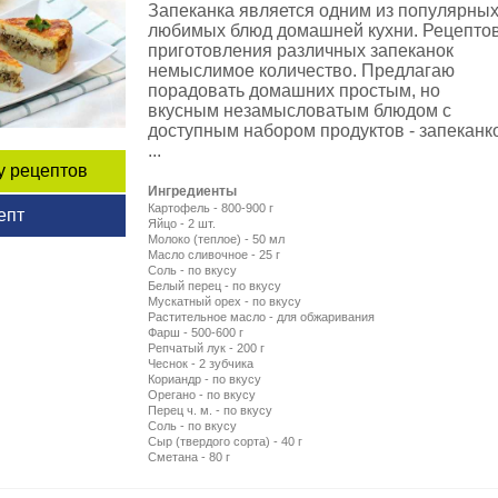
Запеканка является одним из популярных
любимых блюд домашней кухни. Рецепто
приготовления различных запеканок
немыслимое количество. Предлагаю
порадовать домашних простым, но
вкусным незамысловатым блюдом с
доступным набором продуктов - запеканк
...
у рецептов
Ингредиенты
Картофель - 800-900 г
епт
Яйцо - 2 шт.
Молоко (теплое) - 50 мл
Масло сливочное - 25 г
Соль - по вкусу
Белый перец - по вкусу
Мускатный орех - по вкусу
Растительное масло - для обжаривания
Фарш - 500-600 г
Репчатый лук - 200 г
Чеснок - 2 зубчика
Кориандр - по вкусу
Орегано - по вкусу
Перец ч. м. - по вкусу
Соль - по вкусу
Сыр (твердого сорта) - 40 г
Сметана - 80 г