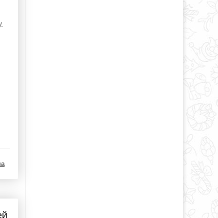
.
на
ей