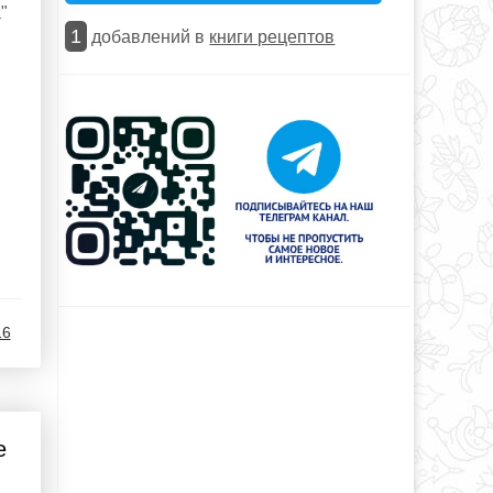
"
1
добавлений в
книги рецептов
16
е