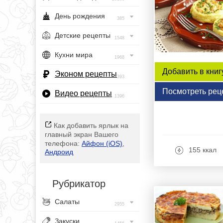
День рождения
385
Детские рецепты
1548
Кухни мира
1968
Добавить в книг
Эконом рецепты
393
Посмотреть рец
Видео рецепты
1396
Как добавить ярлык на
главный экран Вашего
телефона:
Айфон (iOS)
,
155 ккал
Андроид
Рубрикатор
Салаты
2955
Закуски