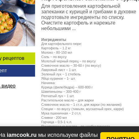
Для приготовления картофельной
запеканки с курицей и грибами в духовке
подготовьте ингредиенты по списку.
Очистите картофель и нарежьте
небольшими ...
Ингредиенты
Для картофельного пюре:
Картофель – 1.2 кг
Молоко - 80-150 мл
Соль – по вкусу
у рецептов
Молотый черный перец – по вкусу
Сливочное масло – 30-60 г (по вкусу)
Лавровый лист – 1 шт.
епт
Зеленый лук – 1 стебель
Яйцо куриное – 1- шт.
Начинка:
 видео
Курица (филе/бедра) – 600-800 г
Шампиньоны – 300-400 г
Репчатый лук – 1 шт.
Растительное масло – для жарки
Сливочное масло – 1 ст.л. для жарки (по желанию)
Специи – по вкусу (тимьян, мускатный орех, карри)
Мука пшеничная – 2 ст.л.
Сливки - 200 мл
Горчица – 0.5-1 ч.л.
Панировочные сухари – по необходимости
На
iamcook.ru
мы используем файлы
ПОНЯТНО