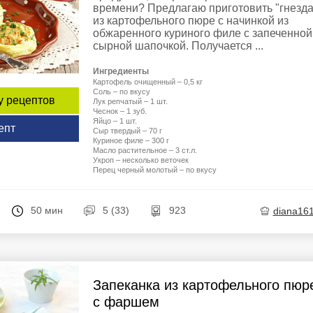
времени? Предлагаю приготовить "гнезда
из картофельного пюре с начинкой из
обжаренного куриного филе с запеченной
сырной шапочкой. Получается ...
Ингредиенты
Картофель очищенный – 0,5 кг
Соль – по вкусу
у рецептов
Лук репчатый – 1 шт.
Чеснок – 1 зуб.
Яйцо – 1 шт.
епт
Сыр твердый – 70 г
Куриное филе – 300 г
Масло растительное – 3 ст.л.
Укроп – несколько веточек
Перец черный молотый – по вкусу
50 мин
5 (33)
923
diana16
Запеканка из картофельного пюр
с фаршем