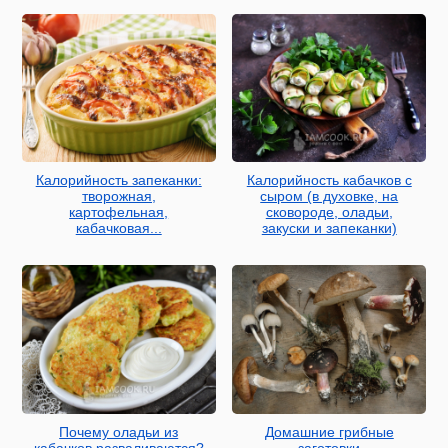
Калорийность запеканки:
Калорийность кабачков с
творожная,
сыром (в духовке, на
картофельная,
сковороде, оладьи,
кабачковая...
закуски и запеканки)
Почему оладьи из
Домашние грибные