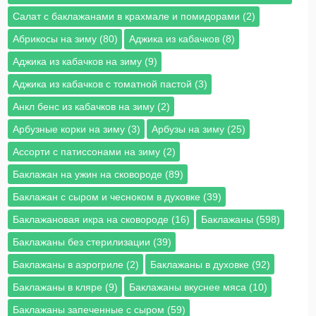
Cалат с баклажанами в крахмале и помидорами (2)
Абрикосы на зиму (80)
Аджика из кабачков (8)
Аджика из кабачков на зиму (9)
Аджика из кабачков с томатной пастой (3)
Анкл бенс из кабачков на зиму (2)
Арбузные корки на зиму (3)
Арбузы на зиму (25)
Ассорти с патиссонами на зиму (2)
Баклажан на ужин на сковороде (89)
Баклажан с сыром и чесноком в духовке (39)
Баклажановая икра на сковороде (16)
Баклажаны (598)
Баклажаны без стерилизации (39)
Баклажаны в аэрогриле (2)
Баклажаны в духовке (92)
Баклажаны в кляре (9)
Баклажаны вкуснее мяса (10)
Баклажаны запеченные с сыром (59)