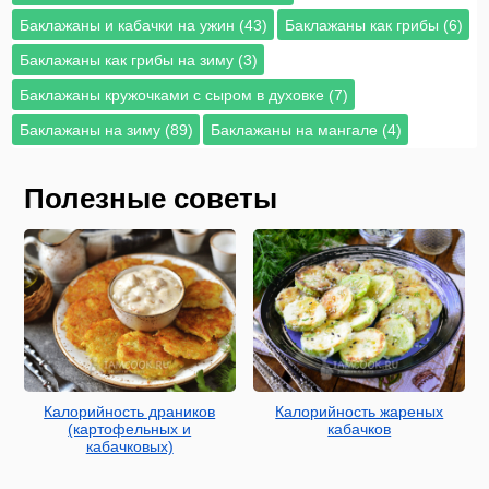
Баклажаны и кабачки на ужин (43)
Баклажаны как грибы (6)
Баклажаны как грибы на зиму (3)
Баклажаны кружочками с сыром в духовке (7)
Баклажаны на зиму (89)
Баклажаны на мангале (4)
Полезные советы
Калорийность драников
Калорийность жареных
(картофельных и
кабачков
кабачковых)