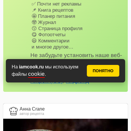
✅ Почти нет рекламы
📌 Книга рецептов
🤩 Планер питания
🤓 Журнал
😗 Страница профиля
😋 Фотоотчеты
😃 Комментарии
и многое другое…
Не забудьте установить наше веб-
приложение на телефон, рецепты
На
iamcook.ru
мы используем
и сервисы Аймкук будут всегда под
ПОНЯТНО
cookie
рукой!
файлы
.
Айфон (iOS)
,
Андроид
Анна Crane
автор рецепта