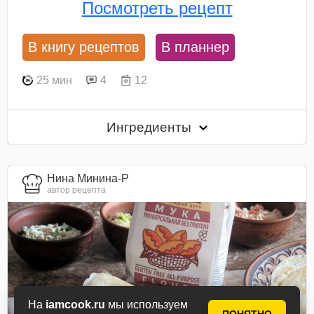
Посмотреть рецепт
В книгу рецептов
В планнер
25 мин
4
12
Ингредиенты
Нина Минина-Р
автор рецепта
На
iamcook.ru
мы используем