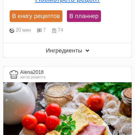
В книгу рецептов
В планнер
20 мин
7
74
Ингредиенты
Alena2018
автор рецепта