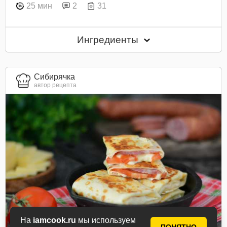
25 мин
2
31
Ингредиенты
Сибирячка
автор рецепта
На
iamcook.ru
мы используем