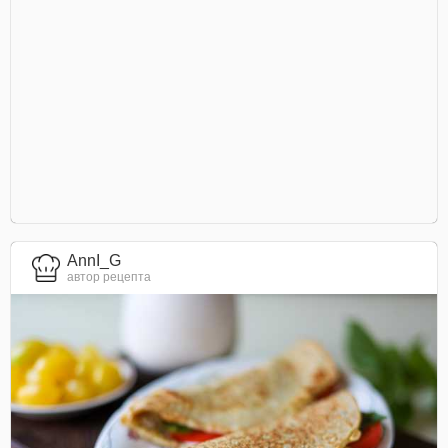
AnnI_G
автор рецепта