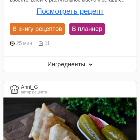
Посмотреть рецепт
В книгу рецептов
В планнер
25 мин
11
Ингредиенты
AnnI_G
автор рецепта