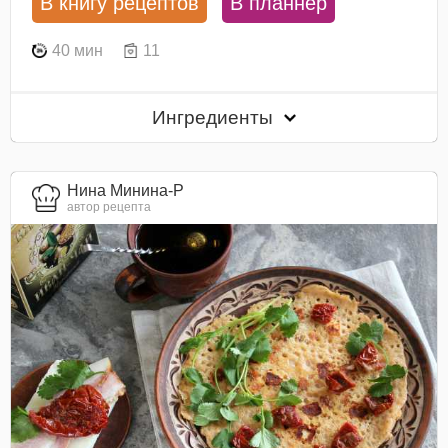
В книгу рецептов
В планнер
40 мин
11
Ингредиенты
Нина Минина-Р
автор рецепта