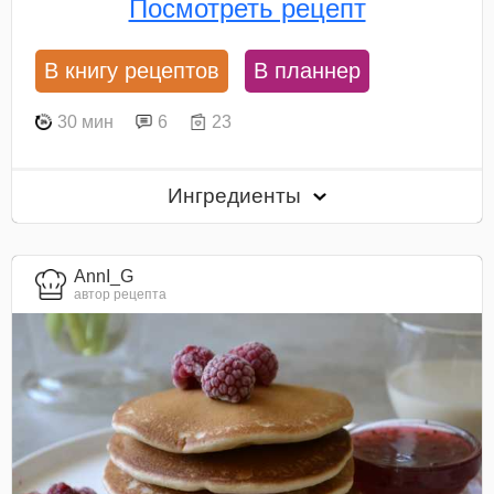
Посмотреть рецепт
В книгу рецептов
В планнер
30 мин
6
23
Ингредиенты
AnnI_G
автор рецепта