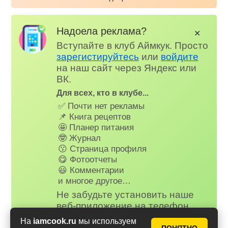
Надоела реклама?
✕
Вступайте в клуб Аймкук. Просто
зарегистируйтесь
или
войдите
на наш сайт через Яндекс или
ВК.
Для всех, кто в клубе...
✅ Почти нет рекламы
📌 Книга рецептов
🤩 Планер питания
🤓 Журнал
😗 Страница профиля
😋 Фотоотчеты
😃 Комментарии
и многое другое…
Не забудьте установить наше
веб-приложение на телефон,
рецепты и сервисы Аймкук будут
На
iamcook.ru
мы используем