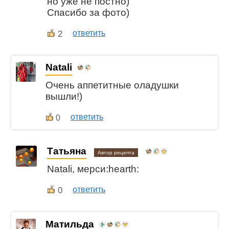
но уже не постно)
Спасибо за фото)
2
ответить
Natali
Очень аппетитные оладушки
вышли!)
ответить
0
Татьяна
Автор рецепта
Natali, мерси:hearth:
0
ответить
Матильда