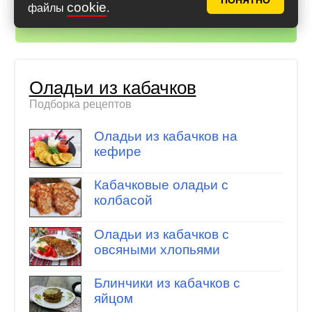
всегда под рукой!
ПОНЯТНО
cookie
файлы
.
Айфон (iOS)
,
Андроид
Оладьи из кабачков
Подборка рецептов
Оладьи из кабачков на
кефире
Кабачковые оладьи с
колбасой
Оладьи из кабачков с
овсяными хлопьями
Блинчики из кабачков с
яйцом