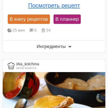
Посмотреть рецепт
В книгу рецептов
В планнер
25 мин
6
54
Ингредиенты
irka_kolchina
автор рецепта