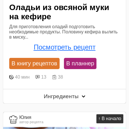
Оладьи из овсяной муки
на кефире
Для приготовления оладий подготовить
необходимые продукты. Половину кефира вылить
в миску...
Посмотреть рецепт
В книгу рецептов
В планнер
40 мин
13
38
Ингредиенты
Юлия
↑ В начало
автор рецепта