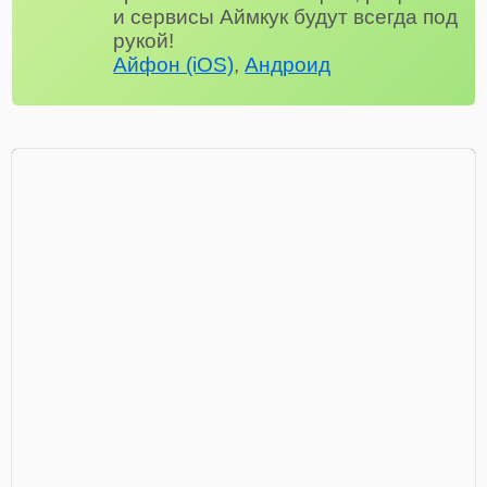
и сервисы Аймкук будут всегда под
рукой!
Айфон (iOS)
,
Андроид