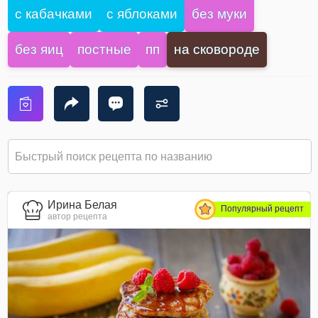
с кабачками
с яблоками
без муки
без яиц
постные
пп
на сковороде
Ирина Белая
Популярный рецепт
автор рецепта