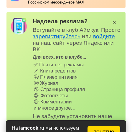
Российском мессенджере MAX
Надоела реклама?
✕
Вступайте в клуб Аймкук. Просто
зарегистируйтесь
или
войдите
на наш сайт через Яндекс или
ВК.
Для всех, кто в клубе...
✅ Почти нет рекламы
📌 Книга рецептов
🤩 Планер питания
🤓 Журнал
😗 Страница профиля
😋 Фотоотчеты
😃 Комментарии
и многое другое…
Не забудьте установить наше
веб-приложение на телефон,
На
iamcook.ru
мы используем
рецепты и сервисы Аймкук будут