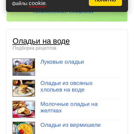
ПОНЯТНО
cookie
всегда под рукой!
файлы
.
Айфон (iOS)
,
Андроид
Оладьи на воде
Подборка рецептов
Луковые оладьи
Оладьи из овсяных
хлопьев на воде
Молочные оладьи на
желтках
Оладьи из вермишели