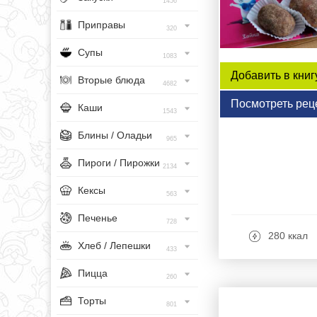
1456
Приправы
320
Супы
1083
Добавить в книг
Вторые блюда
4682
Посмотреть рец
Каши
1543
Блины / Оладьи
965
Пироги / Пирожки
2134
Кексы
563
Печенье
728
280 ккал
Хлеб / Лепешки
433
Пицца
260
Торты
801