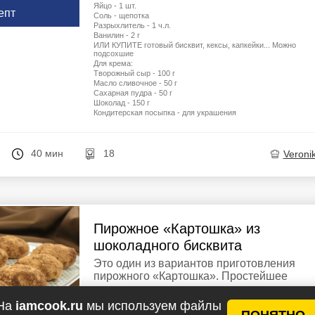
Яйцо - 1 шт.
епт
Соль - щепотка
Разрыхлитель - 1 ч.л.
Ванилин - 2 г
ИЛИ КУПИТЕ готовый бисквит, кексы, капкейки... Можно
подсохшие
Для крема:
Творожный сыр - 100 г
Масло сливочное - 50 г
Сахарная пудра - 50 г
Шоколад - 150 г
Кондитерская посыпка - для украшения
40 мин
18
Veroni
Пирожное «Картошка» из
шоколадного бисквита
Это один из вариантов приготовления
пирожного «Картошка». Простейшее
пирожное, вкус которого знаком нам всем
самого детства. В упрощенном варианте
На
iamcook.ru
мы используем файлы
ПОНЯТНО
бисквитные сухарики можно заменить