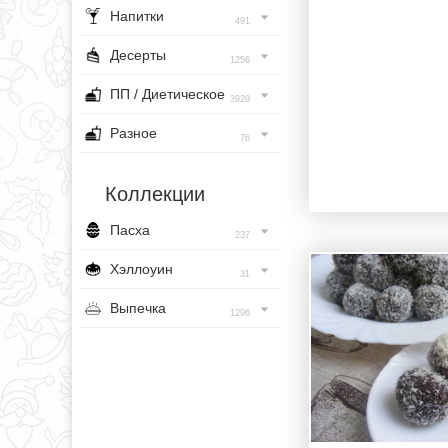
Напитки
491
Десерты
1256
ПП / Диетическое
3929
Разное
76
Коллекции
Пасха
237
Хэллоуин
31
Выпечка
1296