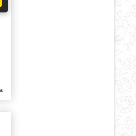
ые
uk