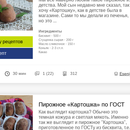
детства. Мой сын недавно мне сказал, так
хочу «Картошку», как в детстве была в
магазине. Сами то мы делали из печенья,
но это ...
Ингредиенты
Бисквит - 500 г
Сгущенка сырая - 200 г
у рецептов
Масло сливочное - 150 г
Коньяк - 2-3 ст.л.
Какао
епт
30 мин
1 (22)
312
Eseni
Пирожное «Картошка» по ГОСТ
Как выглядит картошка? Обычно это
темная кожура и светлая мякоть. Именно
так же выглядит и пирожное "Картошка",
приготовленное по ГОСТу из бисквита, т.е