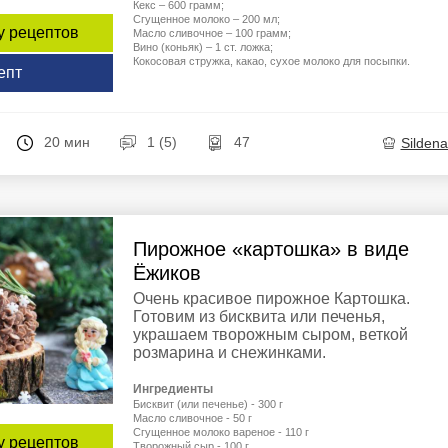
Кекс – 600 грамм;
Сгущенное молоко – 200 мл;
у рецептов
Масло сливочное – 100 грамм;
Вино (коньяк) – 1 ст. ложка;
Кокосовая стружка, какао, сухое молоко для посыпки.
епт
20 мин
1 (5)
47
Sildenaf
Пирожное «картошка» в виде
Ёжиков
Очень красивое пирожное Картошка.
Готовим из бисквита или печенья,
украшаем творожным сыром, веткой
розмарина и снежинками.
Ингредиенты
Бисквит (или печенье) - 300 г
Масло сливочное - 50 г
Сгущенное молоко вареное - 110 г
у рецептов
Творожный сыр - 100 г