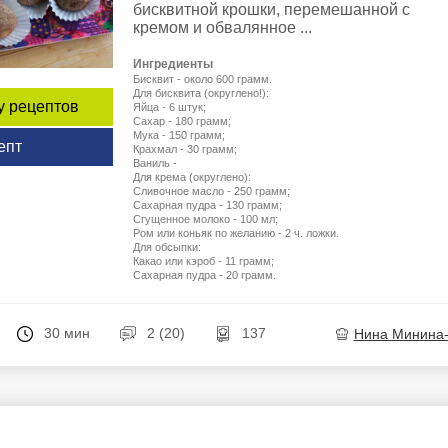
бисквитной крошки, перемешанной с
кремом и обвалянное ...
Ингредиенты
Бисквит - около 600 грамм.
Для бисквита (округлено!):
у рецептов
Яйца - 6 штук;
Сахар - 180 грамм;
Мука - 150 грамм;
епт
Крахмал - 30 грамм;
Ваниль -
Для крема (округлено):
Сливочное масло - 250 грамм;
Сахарная пудра - 130 грамм;
Сгущенное молоко - 100 мл;
Ром или коньяк по желанию - 2 ч. ложки.
Для обсыпки:
Какао или кэроб - 11 грамм;
Сахарная пудра - 20 грамм.
30 мин
2 (20)
137
Нина Минина