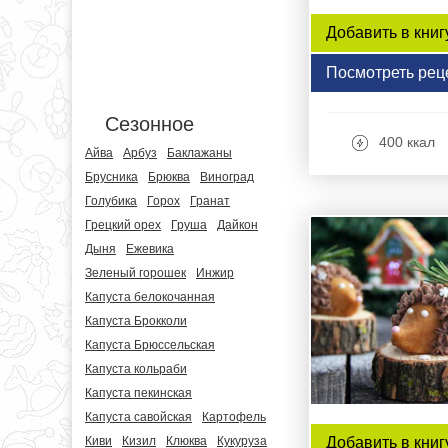
Добавить в книг
Посмотреть рец
Сезонное
400 ккал
Айва
Арбуз
Баклажаны
Брусника
Брюква
Виноград
Голубика
Горох
Гранат
Грецкий орех
Груша
Дайкон
Дыня
Ежевика
Зеленый горошек
Инжир
Капуста белокочанная
Капуста Брокколи
Капуста Брюссельская
Капуста кольраби
Капуста пекинская
Капуста савойская
Картофель
Киви
Кизил
Клюква
Кукуруза
Добавить в книг