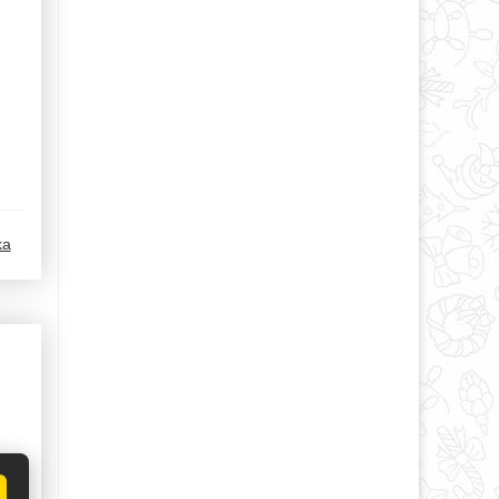
ka
 с