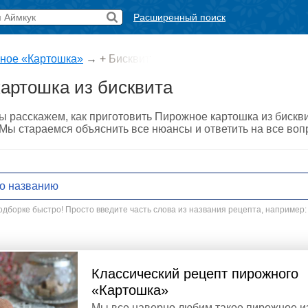
Расширенный поиск
ное «Картошка»
→
+ Бисквит
артошка из бисквита
ы расскажем, как приготовить Пирожное картошка из бискв
. Мы стараемся объяснить все нюансы и ответить на все во
дборке быстро! Просто введите часть слова из названия рецепта, например:
Классический рецепт пирожного
«Картошка»
Мы все наверно любим такое пирожное и