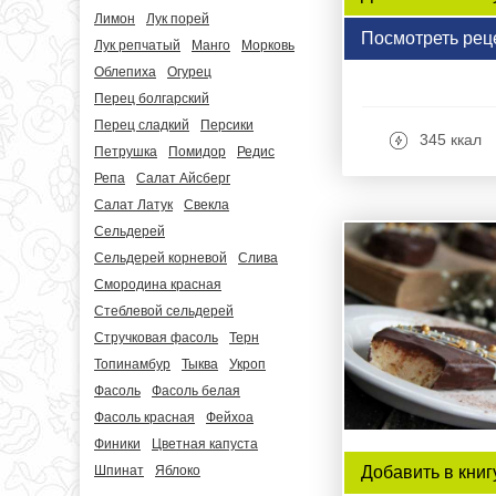
Лимон
Лук порей
Посмотреть рец
Лук репчатый
Манго
Морковь
Облепиха
Огурец
Перец болгарский
Перец сладкий
Персики
345 ккал
Петрушка
Помидор
Редис
Репа
Салат Айсберг
Салат Латук
Свекла
Сельдерей
Сельдерей корневой
Слива
Смородина красная
Стеблевой сельдерей
Стручковая фасоль
Терн
Топинамбур
Тыква
Укроп
Фасоль
Фасоль белая
Фасоль красная
Фейхоа
Финики
Цветная капуста
Шпинат
Яблоко
Добавить в книг