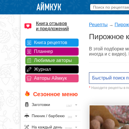
Книга отзывов
Рецепты
→
Пирож
и предложений
Пирожное к
Книга рецептов
В этой подборке м
Планнер
иногда и с видео)
Любимые авторы
Журнал
Авторы Аймкук
*
Находите рецепты в по
Сезонное меню
Заготовки
1347
Пикник / барбекю
293
На каждый день
20160