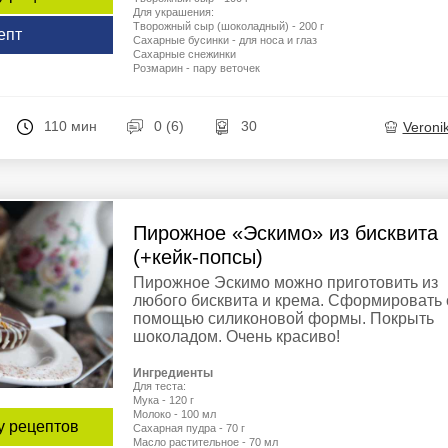
Для украшения:
Творожный сыр (шоколадный) - 200 г
епт
Сахарные бусинки - для носа и глаз
Сахарные снежинки
Розмарин - пару веточек
110 мин
0 (6)
30
Veroni
Пирожное «Эскимо» из бисквита
(+кейк-попсы)
Пирожное Эскимо можно приготовить из
любого бисквита и крема. Сформировать 
помощью силиконовой формы. Покрыть
шоколадом. Очень красиво!
Ингредиенты
Для теста:
Мука - 120 г
Молоко - 100 мл
у рецептов
Сахарная пудра - 70 г
Масло растительное - 70 мл