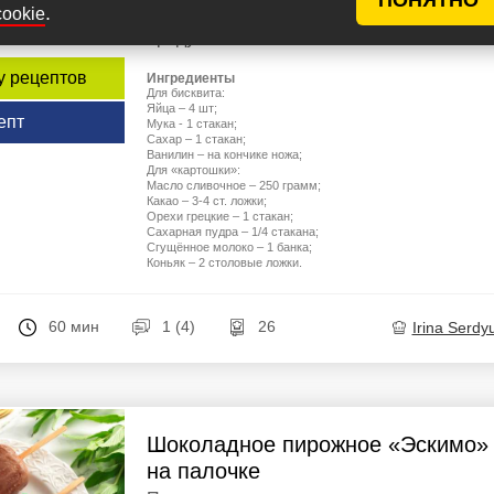
.
cookie
печеньем. Вам понадобятся очень прост
продукты. ...
у рецептов
Ингредиенты
Для бисквита:
Яйца – 4 шт;
епт
Мука - 1 стакан;
Сахар – 1 стакан;
Ванилин – на кончике ножа;
Для «картошки»:
Масло сливочное – 250 грамм;
Какао – 3-4 ст. ложки;
Орехи грецкие – 1 стакан;
Сахарная пудра – 1/4 стакана;
Сгущённое молоко – 1 банка;
Коньяк – 2 столовые ложки.
60 мин
1 (4)
26
Irina Serdy
Шоколадное пирожное «Эскимо»
на палочке