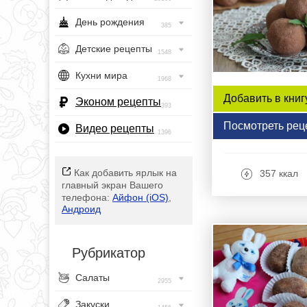
День рождения
385
Детские рецепты
1548
Кухни мира
1968
Добавить в книг
Эконом рецепты
393
Посмотреть рец
Видео рецепты
1396
Как добавить ярлык на
357 ккал
главный экран Вашего
телефона:
Айфон (iOS)
,
Андроид
Рубрикатор
Салаты
2955
Закуски