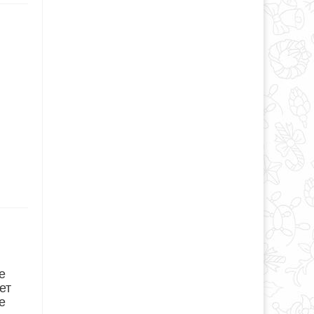
е
ет
е