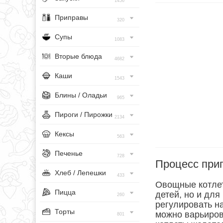
1456
Приправы
320
Супы
1083
Вторые блюда
4682
Каши
1543
Блины / Оладьи
965
Пироги / Пирожки
2134
Кексы
563
Печенье
728
Процесс при
Хлеб / Лепешки
433
Овощные котлет
Пицца
детей, но и дл
260
регулировать н
Торты
можно варьиров
801