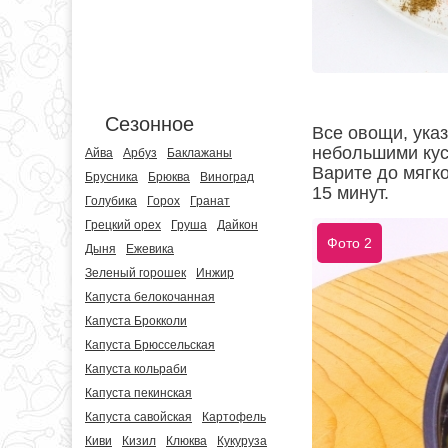
Сезонное
Все овощи, указ
небольшими кусо
Айва
Арбуз
Баклажаны
Варите до мягко
Брусника
Брюква
Виноград
15 минут.
Голубика
Горох
Гранат
Грецкий орех
Груша
Дайкон
Фото 2
Дыня
Ежевика
Зеленый горошек
Инжир
Капуста белокочанная
Капуста Брокколи
Капуста Брюссельская
Капуста кольраби
Капуста пекинская
Капуста савойская
Картофель
Киви
Кизил
Клюква
Кукуруза