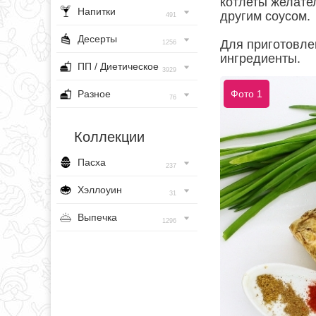
котлеты желател
Напитки
другим соусом.
491
Десерты
Для приготовле
1256
ингредиенты.
ПП / Диетическое
3929
Разное
Фото 1
76
Коллекции
Пасха
237
Хэллоуин
31
Выпечка
1296