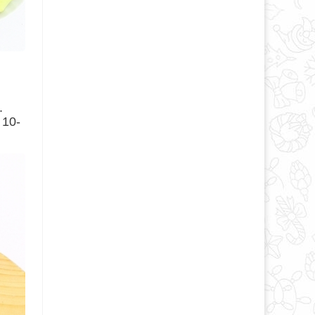
.
 10-