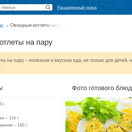
Расширенный поиск
ты
→
Овощные котлеты на пару
отлеты на пару
ты на пару – полезная и вкусная еда, не только для детей, 
.
ы
Фото готового блю
0 г
я – 115 г
чанная – 150 г