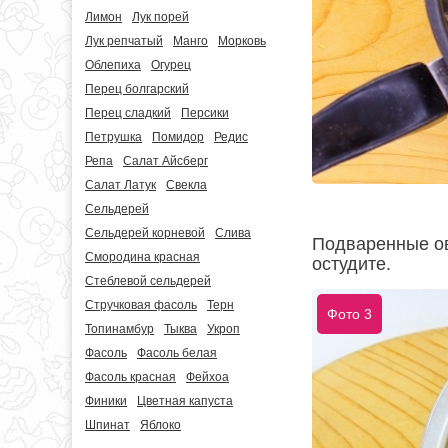
Лимон
Лук порей
Лук репчатый
Манго
Морковь
Облепиха
Огурец
Перец болгарский
Перец сладкий
Персики
Петрушка
Помидор
Редис
Репа
Салат Айсберг
Салат Латук
Свекла
Сельдерей
Сельдерей корневой
Слива
Подваренные ов
Смородина красная
остудите.
Стеблевой сельдерей
Стручковая фасоль
Терн
Фото 3
Топинамбур
Тыква
Укроп
Фасоль
Фасоль белая
Фасоль красная
Фейхоа
Финики
Цветная капуста
Шпинат
Яблоко