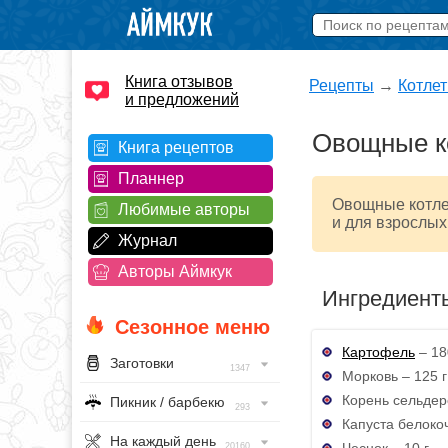
Книга отзывов
Рецепты
→
Котле
и предложений
Овощные к
Книга рецептов
Планнер
​Овощные котле
Любимые авторы
и для взрослых
Журнал
Авторы Аймкук
Ингредиент
Сезонное меню
Картофель
– 18
Заготовки
1347
Морковь – 125 г
Корень сельдере
Пикник / барбекю
293
Капуста белоко
На каждый день
Чеснок – 10 г
20160