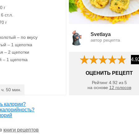
0 г
6 ст.л.
70 г
Svetlaya
олотый – по вкусу
автор рецепта
ый – 1 щепотка
я – 2 щепотки
4.9
 – 1 щепотка
ОЦЕНИТЬ РЕЦЕПТ
Рейтинг
4.92
из
5
на основе
12
голосов
 ч. 50 мин.
ть калории?
 калорийность?
лорий
 в
книги рецептов