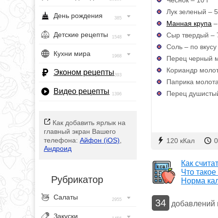
Лук зеленый – 5
День рождения
385
Манная крупа
– 
Детские рецепты
Сыр твердый – 
1548
Соль – по вкусу
Кухни мира
1968
Перец черный м
Кориандр молот
Эконом рецепты
393
Паприка молота
Видео рецепты
Перец душистый
1396
Как добавить ярлык на
главный экран Вашего
телефона:
Айфон (iOS)
,
120 кКал
0
Андроид
Как счита
Что такое
Рубрикатор
Норма ка
Салаты
2955
34
добавлений
Закуски