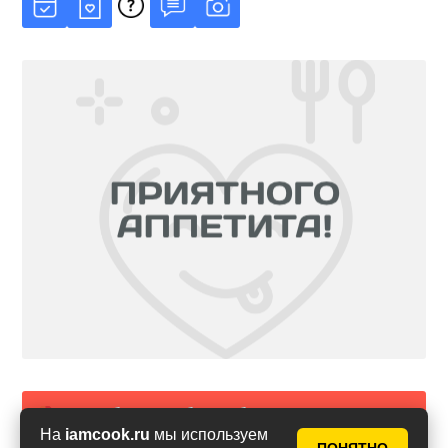
Сообщить об ошибке в рецепте
На
iamcook.ru
мы используем