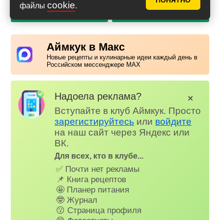
ПОНЯТНО
cookie
файлы
.
PDF с фото
PDF без фото
Аймкук в Макс
Новые рецепты и кулинарные идеи каждый день в
Российском мессенджере MAX
Надоела реклама?
✕
Вступайте в клуб Аймкук. Просто
зарегистируйтесь
или
войдите
на наш сайт через Яндекс или
ВК.
Для всех, кто в клубе...
✅ Почти нет рекламы
📌 Книга рецептов
🤩 Планер питания
🤓 Журнал
😗 Страница профиля