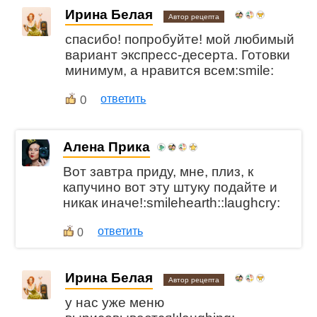
Ирина Белая
Автор рецепта
спасибо! попробуйте! мой любимый
вариант экспресс-десерта. Готовки
минимум, а нравится всем:smile:
0
ответить
Алена Прика
Вот завтра приду, мне, плиз, к
капучино вот эту штуку подайте и
никак иначе!:smilehearth::laughcry:
ответить
0
Ирина Белая
Автор рецепта
у нас уже меню