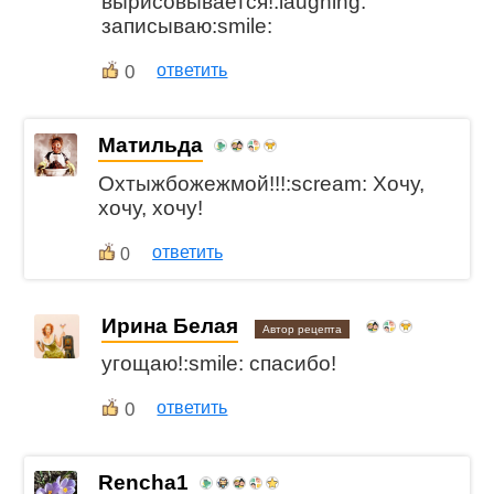
вырисовывается!:laughing:
записываю:smile:
0
ответить
Матильда
Охтыжбожежмой!!!:scream: Хочу,
хочу, хочу!
ответить
0
Ирина Белая
Автор рецепта
угощаю!:smile: спасибо!
0
ответить
Rencha1