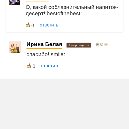
О, какой соблазнительный напиток-
десерт!:bestofthebest:
ответить
0
Ирина Белая
Автор рецепта
спасибо!:smile:
0
ответить