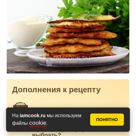
Дополнения к рецепту
Что такое сильная мука и
На
iamcook.ru
мы используем
слабая мука? Сколько
ПОНЯТНО
cookie
клейковины в пшеничной
файлы
.
муке? Какую муку
выбрать?