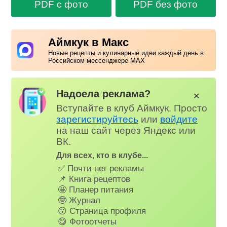
PDF с фото
PDF без фото
Аймкук в Макс
Новые рецепты и кулинарные идеи каждый день в
Российском мессенджере MAX
Надоела реклама?
✕
Вступайте в клуб Аймкук. Просто
зарегистируйтесь
или
войдите
на наш сайт через Яндекс или
ВК.
Для всех, кто в клубе...
✅ Почти нет рекламы
📌 Книга рецептов
🤩 Планер питания
🤓 Журнал
😗 Страница профиля
😋 Фотоотчеты