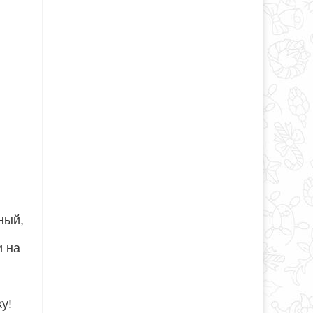
ный,
и на
у!