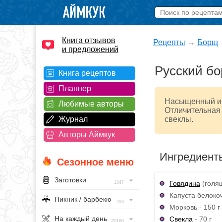
Книга отзывов
Рецепты
→
Борщ
и предложений
Русский б
Книга рецептов
Планнер
Насыщенный и а
Любимые авторы
Отличительная 
Журнал
свеклы.
Авторы Аймкук
Ингредиент
Сезонное меню
Заготовки
Говядина
(голяш
1347
Капуста белокоч
Пикник / барбекю
293
Морковь - 150 г
На каждый день
Свекла
- 70 г
20160