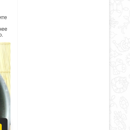
ите
нее
о.