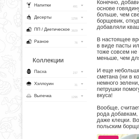
Конечно, добав
Напитки
491
основе говядин
больше, чем св
Десерты
1256
борщевик, откуд
добавляли кваш
ПП / Диетическое
3929
В настоящее вр
Разное
76
в виде пасты и
тоже совсем не
меньше, чем д
Коллекции
И еще небольшо
Пасха
237
сметана (ни в к
немного зелени
Хэллоуин
31
петрушки помог
вкуса!
Выпечка
1296
Вообще, считает
рода добавкам, 
даже клецки. Во
польским борща