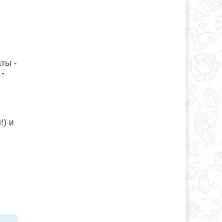
ты -
-
!) и