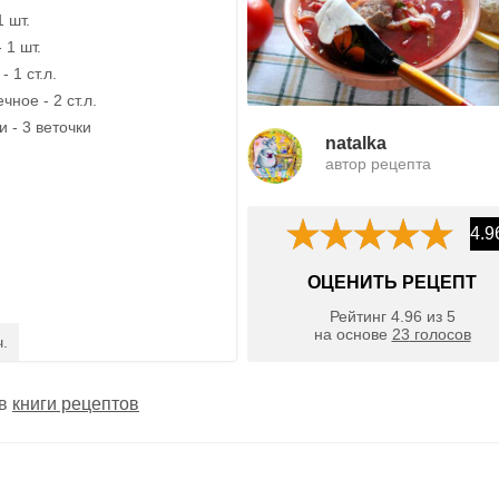
1 шт.
 1 шт.
 1 ст.л.
ное - 2 ст.л.
 - 3 веточки
natalka
автор рецепта
4.9
ОЦЕНИТЬ РЕЦЕПТ
Рейтинг
4.96
из
5
на основе
23
голосов
ч.
 в
книги рецептов