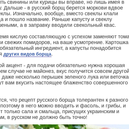
ить свинины или курицы вы вправе, но лишь имея в
у. Дальше - в русский борщ берется моркови вдвое
еклы. Изначально, вообще, вместо свеклы клали
а и пошло название. Раньше капусту и свеклу
еными, а в заправку вводили свекольный квас.
емя кислую составляющую с успехом заменяют тома
ли свежих помидоров, на ваше усмотрение. Картошка 
 обязательный ингредиент, а капусты понадобится
ля
.
других видов борща
й акцент - для подачи обязательно нужна хорошая
оем случае не майонез, вкус получится совсем другой
, даже несколько перышек зеленого лука или веточка
ут вам вкусить настоящее блаженство совершенного
ся, что рецепт русского борща толерантен к разного
поэтому в него можно вводить и фасоль, и грибы, и
т только сала и смальца, присущих украинским и
м, в русском не должно быть точно!