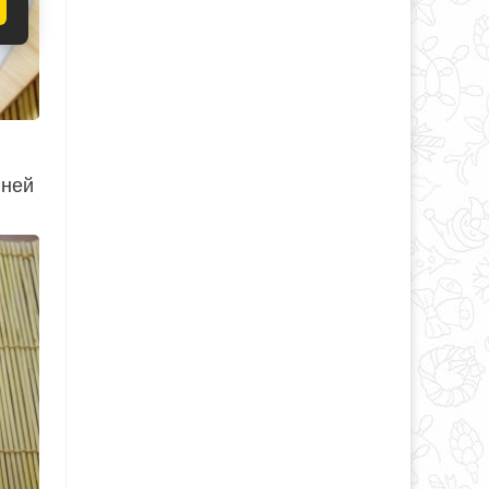
 ней
.