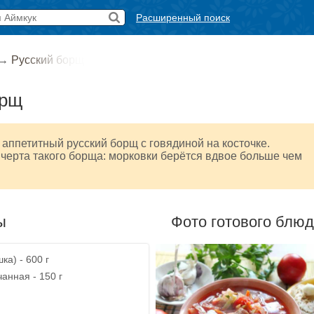
Расширенный поиск
→
Русский борщ
орщ
ппетитный русский борщ с говядиной на косточке.
черта такого борща: морковки берётся вдвое больше чем
ы
Фото готового блю
ка) - 600 г
анная - 150 г