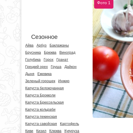
Фото 1
Сезонное
Айва
Арбуз
Баклажаны
Брусника
Брюква
Виноград
Голубика
Горох
Гранат
Грецкий орех
Груша
Дайкон
Дыня
Ежевика
Зеленый горошек
Инжир
Капуста белокочанная
Капуста Брокколи
Капуста Брюссельская
Капуста кольраби
Капуста пекинская
Капуста савойская
Картофель
Киви
Кизил
Клюква
Кукуруза