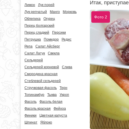
Итак, приступае
Лимон
Лук порей
Лук репчатый
Манго
Морковь
Фото 2
Облепиха
Огурец
Перец болгарский
Перец сладкий
Персики
Петрушка
Помидор
Редис
Репа
Салат Айсберг
Салат Латук
Свекла
Сельдерей
Сельдерей корневой
Слива
Смородина красная
Стеблевой сельдерей
Стручковая фасоль
Терн
Топинамбур
Тыква
Укроп
Фасоль
Фасоль белая
Фасоль красная
Фейхоа
Финики
Цветная капуста
Шпинат
Яблоко