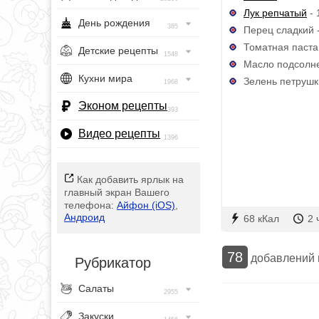
Лук репчатый
- 
День рождения
385
Перец сладкий -
Томатная паста -
Детские рецепты
1548
Масло подсолнеч
Кухни мира
Зелень петрушки
1968
Эконом рецепты
393
Видео рецепты
1396
Как добавить ярлык на
главный экран Вашего
телефона:
Айфон (iOS)
,
Андроид
68 кКал
2 
78
добавлений
Рубрикатор
Салаты
2955
Закуски