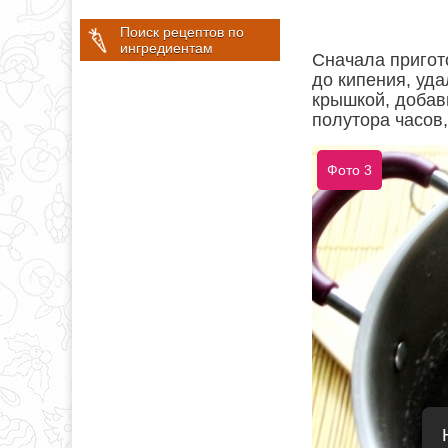
Поиск рецептов по
ингредиентам
Сначала пригот
до кипения, уда
крышкой, добави
полутора часов,
Фото 3