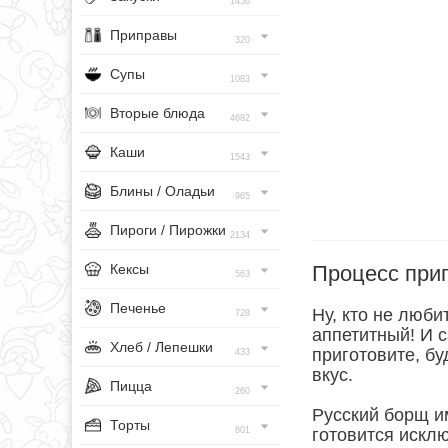
1456
Приправы
320
Супы
1083
Вторые блюда
4682
Каши
1543
Блины / Оладьи
965
Пироги / Пирожки
2134
Процесс при
Кексы
563
Печенье
Ну, кто не люби
728
аппетитный! И 
Хлеб / Лепешки
приготовите, бу
433
вкус.
Пицца
260
Русский борщ им
Торты
801
готовится исклю