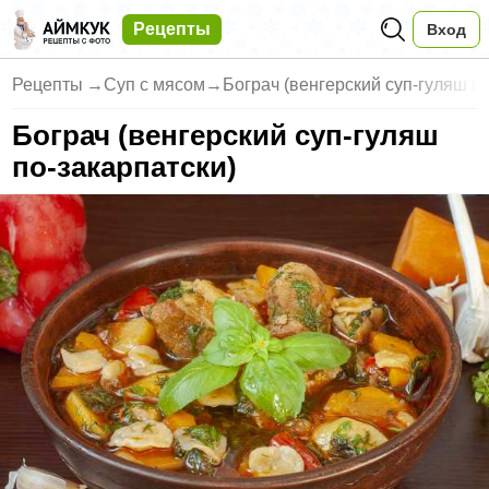
Рецепты
Вход
Рецепты
→
Суп с мясом
→
Бограч (венгерский суп-гуляш п
Бограч (венгерский суп-гуляш
по-закарпатски)