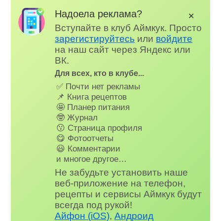
Надоела реклама?
✕
Вступайте в клуб Аймкук. Просто
зарегистируйтесь
или
войдите
на наш сайт через Яндекс или
ВК.
Для всех, кто в клубе...
✅ Почти нет рекламы
📌 Книга рецептов
🤩 Планер питания
🤓 Журнал
😗 Страница профиля
😋 Фотоотчеты
😃 Комментарии
и многое другое…
Не забудьте установить наше
веб-приложение на телефон,
рецепты и сервисы Аймкук будут
всегда под рукой!
Айфон (iOS)
,
Андроид