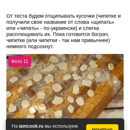
От теста будем отщипывать кусочки (чипетке и
получили свое название от слова «щипать»
или «чипать» - по-украински) и слегка
расплющивать их. Пока готовится бограч,
чипетке (или чипетки - так нам привычнее)
немного подсохнут.
Фото 11
На
iamcook.ru
мы используем