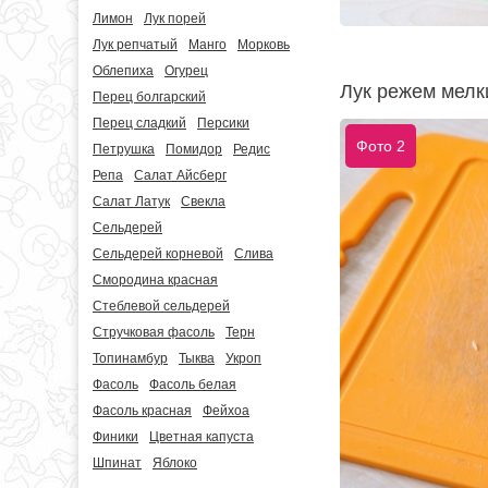
Лимон
Лук порей
Лук репчатый
Манго
Морковь
Облепиха
Огурец
Лук режем мелк
Перец болгарский
Перец сладкий
Персики
Фото 2
Петрушка
Помидор
Редис
Репа
Салат Айсберг
Салат Латук
Свекла
Сельдерей
Сельдерей корневой
Слива
Смородина красная
Стеблевой сельдерей
Стручковая фасоль
Терн
Топинамбур
Тыква
Укроп
Фасоль
Фасоль белая
Фасоль красная
Фейхоа
Финики
Цветная капуста
Шпинат
Яблоко