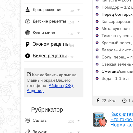
Помидор – 1/2 ш
День рождения
385
Перец болгарск
Детские рецепты
Консервированн
1548
Мята сушеная –
Кухни мира
1968
Тимьян сушеный
Красный перец 
Эконом рецепты
393
Лавровый лист –
Видео рецепты
Соль, перец – п
1396
Свежая зелень 
Сметана
/мягки
Как добавить ярлык на
Вода - 1-1.5 л
главный экран Вашего
телефона:
Айфон (iOS)
,
Андроид
22 кКал
1 
Рубрикатор
Как счита
Что такое
Салаты
2955
Норма ка
Закуски