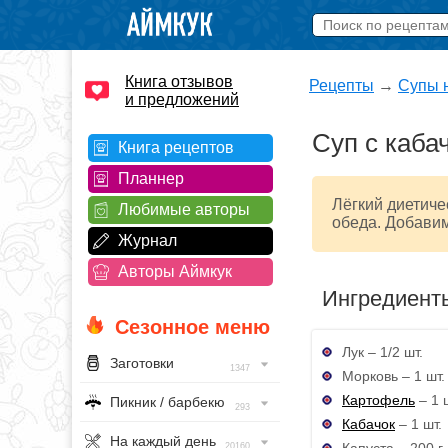
Книга отзывов
Рецепты
→
Супы 
и предложений
Суп с каба
Книга рецептов
Планнер
Лёгкий диетиче
Любимые авторы
обеда. Добавим
Журнал
Авторы Аймкук
Ингредиент
Сезонное меню
Лук – 1/2 шт.
Заготовки
1347
Морковь – 1 шт.
Картофель
– 1 
Пикник / барбекю
293
Кабачок
– 1 шт.
На каждый день
Капуста – 200 г
20160