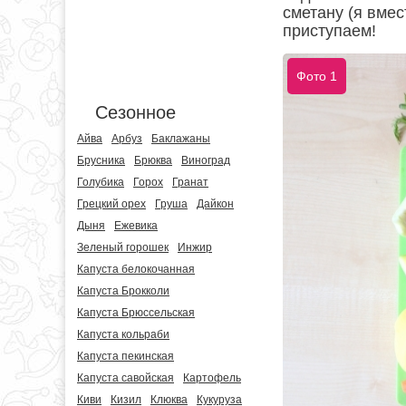
сметану (я вмес
приступаем!
Фото 1
Сезонное
Айва
Арбуз
Баклажаны
Брусника
Брюква
Виноград
Голубика
Горох
Гранат
Грецкий орех
Груша
Дайкон
Дыня
Ежевика
Зеленый горошек
Инжир
Капуста белокочанная
Капуста Брокколи
Капуста Брюссельская
Капуста кольраби
Капуста пекинская
Капуста савойская
Картофель
Киви
Кизил
Клюква
Кукуруза