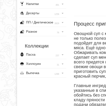
Напитки
491
Десерты
1256
ПП / Диетическое
Процесс при
3929
Разное
Овощной суп с 
76
не только полез
подойдет для в
Коллекции
мяса. Ещё одно
Обжаривать комп
Пасха
237
сделает суп ме
всего придется 
Хэллоуин
31
свежие овощи в
приготовить суп
Выпечка
1296
красный перчик,
Главные ингреди
указанные в сп
обойтись без сп
кладу пряности 
подачи обязате