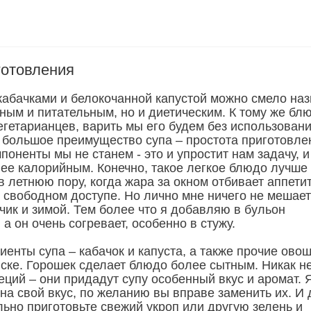
готовления
кабачками и белокочанной капустой можно смело наз
ным и питательным, но и диетическим. К тому же бл
егетарианцев, варить мы его будем без использован
 большое преимущество супа – простота приготовле
оненты мы не станем - это и упростит нам задачу, и
нее калорийным. Конечно, такое легкое блюдо лучше
в летнюю пору, когда жара за окном отбивает аппетит
 свободном доступе. Но лично мне ничего не мешает
чик и зимой. Тем более что я добавляю в бульон
 а он очень согревает, особенно в стужу.
енты супа – кабачок и капуста, а также прочие овощ
иске. Горошек сделает блюдо более сытным. Никак н
еций – они придадут супу особенный вкус и аромат. 
на свой вкус, по желанию вы вправе заменить их. И
льно приготовьте свежий укроп или другую зелень и