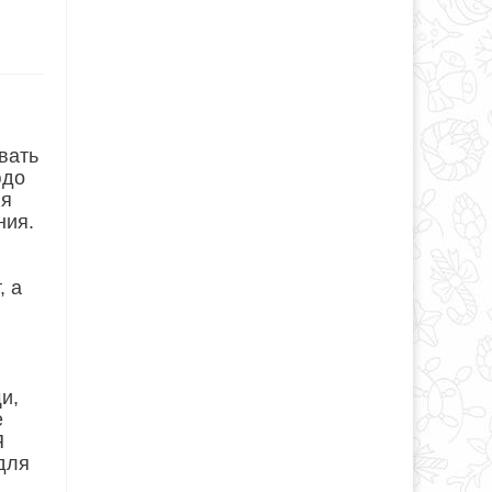
вать
юдо
ия
ния.
, а
и,
е
Я
 для