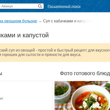
Расширенный поиск
на овощном бульоне
→
Суп с кабачками и капустой
чками и капустой
ский суп из овощей - простой и быстрый рецепт для вкусног
 горошек для сытости и пряности для вкуса.
ы
Фото готового блю
шт.