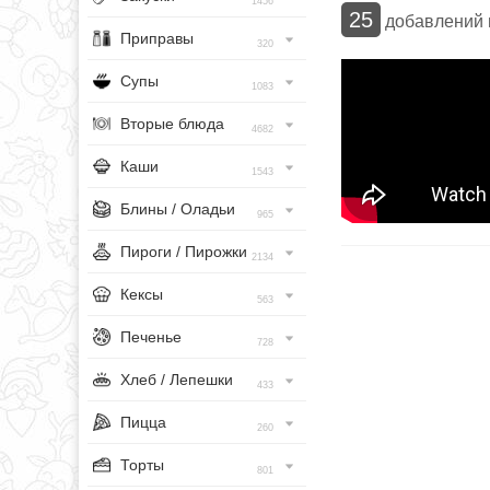
1456
25
добавлений
Приправы
320
Супы
1083
Вторые блюда
4682
Каши
1543
Блины / Оладьи
965
Пироги / Пирожки
2134
Кексы
563
Печенье
728
Хлеб / Лепешки
433
Пицца
260
Торты
801