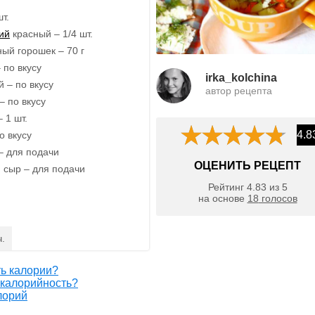
т.
ий
красный – 1/4 шт.
ый горошек – 70 г
 по вкусу
irka_kolchina
 – по вкусу
автор рецепта
– по вкусу
 1 шт.
4.8
о вкусу
– для подачи
ОЦЕНИТЬ РЕЦЕПТ
й сыр – для подачи
Рейтинг
4.83
из
5
на основе
18
голосов
ч.
ть калории?
 калорийность?
лорий