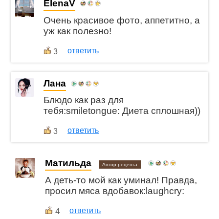
ElenaV
Очень красивое фото, аппетитно, а
уж как полезно!
ответить
3
Лана
Блюдо как раз для
тебя:smiletongue: Диета сплошная))
ответить
3
Матильда
Автор рецепта
А деть-то мой как уминал! Правда,
просил мяса вдобавок:laughcry:
4
ответить