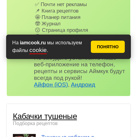
✅ Почти нет рекламы
📌 Книга рецептов
🤩 Планер питания
🤓 Журнал
😗 Страница профиля
😋 Фотоотчеты
😃 Комментарии
На
iamcook.ru
мы используем
ПОНЯТНО
и многое другое…
cookie
файлы
.
Не забудьте установить наше
веб-приложение на телефон,
рецепты и сервисы Аймкук будут
всегда под рукой!
Айфон (iOS)
,
Андроид
Кабачки тушеные
Подборка рецептов