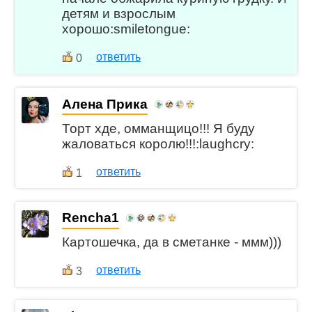
детям и взрослым
хорошо:smiletongue:
ответить
0
Алена Прика
Торт хде, омманщицо!!! Я буду
жаловаться королю!!!:laughcry:
ответить
1
Rencha1
Картошечка, да в сметанке - ммм)))
ответить
3