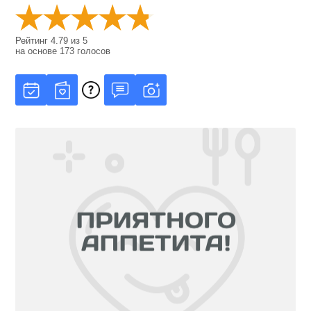
Рейтинг
4.79
из
5
на основе
173
голосов