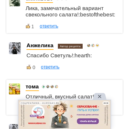
Лика, замечательный вариант
свекольного салата!:bestofthebest:
ответить
1
Анжелика
Автор рецепта
Спасибо Светуль!:hearth:
0
ответить
тома
Отличный, вкусный салат!
СОЦРЕКЛАМА • KURSNA5.RU
ответить
1
Анжелика
Автор рецепта