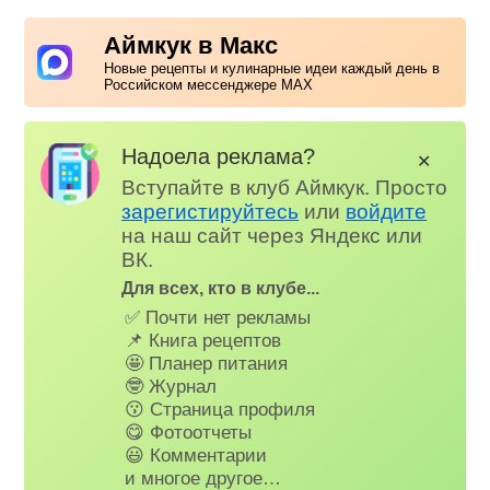
Аймкук в Макс
Новые рецепты и кулинарные идеи каждый день в
Российском мессенджере MAX
Надоела реклама?
✕
Вступайте в клуб Аймкук. Просто
зарегистируйтесь
или
войдите
на наш сайт через Яндекс или
ВК.
Для всех, кто в клубе...
✅ Почти нет рекламы
📌 Книга рецептов
🤩 Планер питания
🤓 Журнал
😗 Страница профиля
😋 Фотоотчеты
😃 Комментарии
и многое другое…