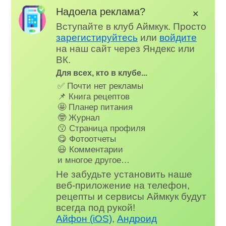
Надоела реклама?
✕
Вступайте в клуб Аймкук. Просто
зарегистируйтесь
или
войдите
на наш сайт через Яндекс или
ВК.
Для всех, кто в клубе...
✅ Почти нет рекламы
📌 Книга рецептов
🤩 Планер питания
🤓 Журнал
😗 Страница профиля
😋 Фотоотчеты
😃 Комментарии
и многое другое…
Не забудьте установить наше
веб-приложение на телефон,
рецепты и сервисы Аймкук будут
всегда под рукой!
Айфон (iOS)
,
Андроид