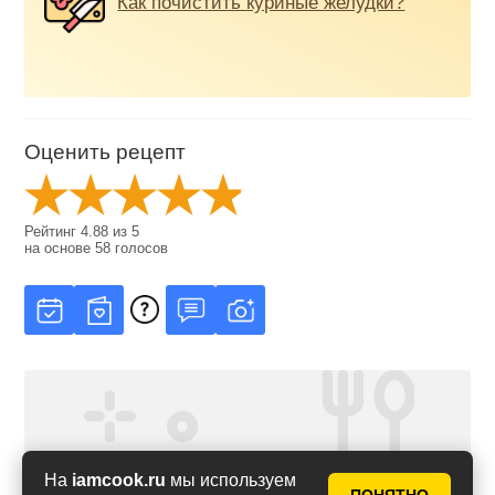
Как почистить куриные желудки?
Оценить рецепт
Рейтинг
4.88
из
5
на основе
58
голосов
На
iamcook.ru
мы используем