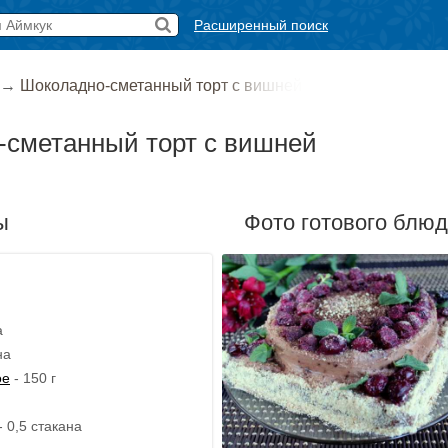
Расширенный поиск
→
Шоколадно-сметанный торт с вишней
-сметанный торт с вишней
ы
Фото готового блю
а
на
ое
- 150 г
 0,5 стакана