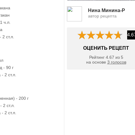
такана
Нина Минина-Р
такан
автор рецепта
1 ч.л.
ка
4.6
 2 ст.л.
ОЦЕНИТЬ РЕЦЕПТ
Рейтинг
4.67
из
5
мл
на основе
3
голосов
 - 90 г
- 2 ст.л.
енная) - 200 г
 2 ст.л.
- 2 ст.л.