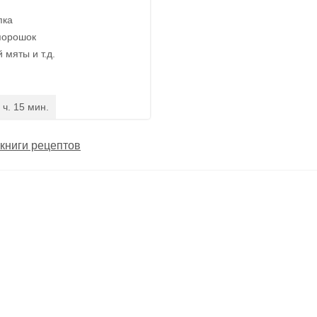
пка
порошок
 мяты и т.д.
 ч. 15 мин.
книги рецептов