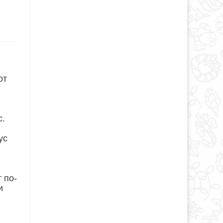
от
с.
ус
 по-
и