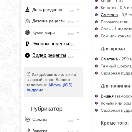
Кофе - 1 ч.л.
Кипяток - 0,5 с
День рождения
385
Сметана
- 0,5 с
Детские рецепты
Разрыхлитель - 
1548
Соль - 1 щепот
Кухни мира
1968
Ром или коньяк -
Эконом рецепты
393
Для крема:
Видео рецепты
1396
Сметана
- 250 
Темный шоколад
Сахарная пудра 
Как добавить ярлык на
главный экран Вашего
телефона:
Айфон (iOS)
,
Для начинки:
Андроид
Вишня
(заморож
Коньяк или ром -
Рубрикатор
Сахарная пудра 
Салаты
2955
Кроме того:
Закуски