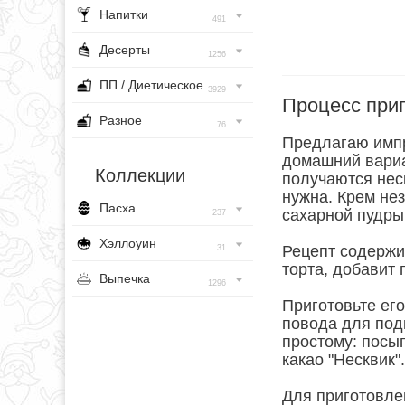
Напитки
491
Десерты
1256
ПП / Диетическое
3929
Процесс при
Разное
76
Предлагаю импр
домашний вариа
Коллекции
получаются нес
нужна. Крем нез
Пасха
сахарной пудры 
237
Хэллоуин
Рецепт содержи
31
торта, добавит 
Выпечка
1296
Приготовьте его
повода для под
простому: посы
какао "Несквик".
Для приготовле