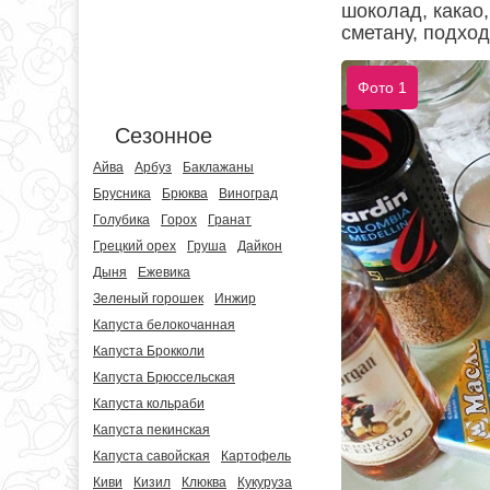
шоколад, какао,
сметану, подход
Фото 1
Сезонное
Айва
Арбуз
Баклажаны
Брусника
Брюква
Виноград
Голубика
Горох
Гранат
Грецкий орех
Груша
Дайкон
Дыня
Ежевика
Зеленый горошек
Инжир
Капуста белокочанная
Капуста Брокколи
Капуста Брюссельская
Капуста кольраби
Капуста пекинская
Капуста савойская
Картофель
Киви
Кизил
Клюква
Кукуруза