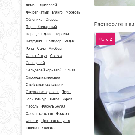
Лимон
Лук порей
Лук репчатый
Манго
Морковь
Облепиха
Огурец
Растворите в ки
Перец болгарский
Перец сладкий
Персики
Фото 2
Петрушка
Помидор
Редис
Репа
Салат Айсберг
Салат Латук
Свекла
Сельдерей
Сельдерей корневой
Слива
Смородина красная
Стеблевой сельдерей
Стручковая фасоль
Терн
Топинамбур
Тыква
Укроп
Фасоль
Фасоль белая
Фасоль красная
Фейхоа
Финики
Цветная капуста
Шпинат
Яблоко