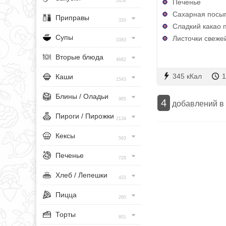
Печенье
1456
Сахарная посы
Приправы
320
Сладкий какао 
Супы
Листочки свежей
1083
Вторые блюда
4682
345 кКал
1
Каши
1543
Блины / Оладьи
965
4
добавлений в
Пироги / Пирожки
2134
Кексы
563
Печенье
728
Хлеб / Лепешки
433
Пицца
260
Торты
801