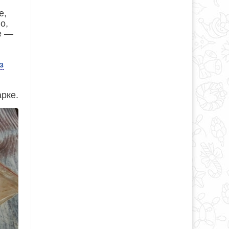
е,
о,
е —
з
арке.