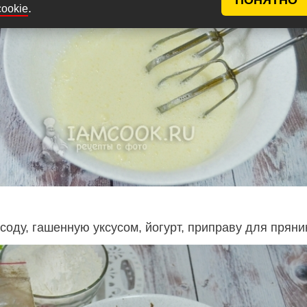
.
cookie
соду, гашенную уксусом, йогурт, приправу для пряни