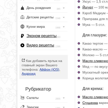
Уксус — 1,5 ст.л
Йогурт
— 100 м
День рождения
385
Кэроб Медиум —
Детские рецепты
Приправа для пр
1548
Мука — 5 ст.л.
Кухни мира
1968
Для глазури:
Эконом рецепты
393
Какао тертое — 
Видео рецепты
1396
Какао-масло — 
Молоко — 5 ст.л
Масло сливочн
Как добавить ярлык на
главный экран Вашего
Мед — по вкусу 
телефона:
Айфон (iOS)
,
Мускатный оре
Андроид
Корица молота
Рубрикатор
Для крема:
Масло сливочн
Салаты
2955
Сгущенка
варен
Закуски