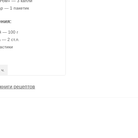
Ром» — 3 капли
р — 1 пакетик
ния:
 — 100 г
— 2 ст.л.
астики
 ч.
книги рецептов