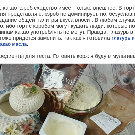
с какао кэроб сходство имеет только внешнее. В торт
ня представляю, кэроб не доминирует, но, безусловн
оздание общей палитры вкуса вносит. В любом случа
о, ибо торт с кэробом могут кушать люди, которые по
инам какао употреблять не могут. Правда, глазурь в
тоже придется заменить, так как я готовила
глазурь и
.
какао масла
едиенты для теста. Готовить корж я буду в мультив