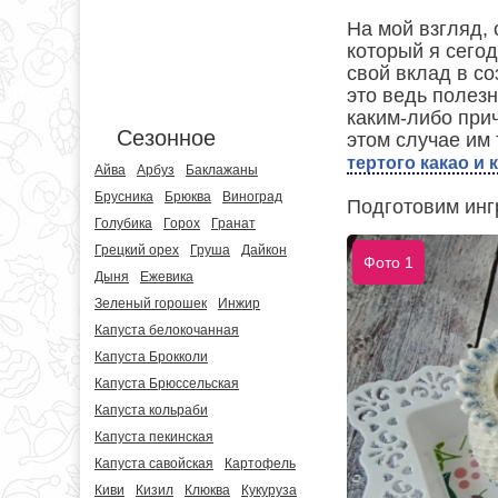
На мой взгляд, 
который я сегод
свой вклад в с
это ведь полезн
каким-либо прич
Сезонное
этом случае им 
тертого какао и 
Айва
Арбуз
Баклажаны
Брусника
Брюква
Виноград
Подготовим ингр
Голубика
Горох
Гранат
Грецкий орех
Груша
Дайкон
Фото 1
Дыня
Ежевика
Зеленый горошек
Инжир
Капуста белокочанная
Капуста Брокколи
Капуста Брюссельская
Капуста кольраби
Капуста пекинская
Капуста савойская
Картофель
Киви
Кизил
Клюква
Кукуруза