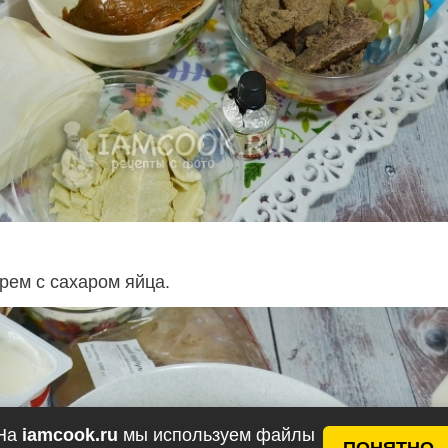
рем с сахаром яйца.
На
iamcook.ru
мы используем файлы
ПОНЯТНО