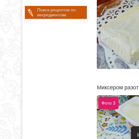
Поиск рецептов по
ингредиентам
Миксером разот
Фото 3