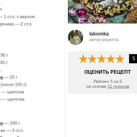
.
л
 1 ст.л. с верхом
яника — 2 ст.л.
lakomka
автор рецепта
90 г
5
30 г
.
ОЦЕНИТЬ РЕЦЕПТ
ое
— 20 г
Рейтинг
5
из
5
(около 100 г)
на основе
11
голосов
х — щепотка
я — щепотка
ое
— 200 г
ая — 3 ст.л.