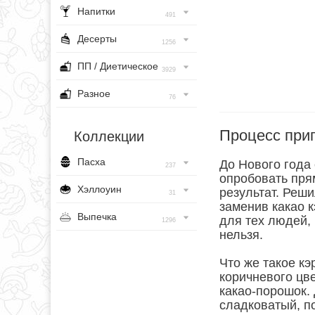
Напитки
491
Десерты
1256
ПП / Диетическое
3929
Разное
76
Процесс при
Коллекции
Пасха
До Нового года
237
опробовать прям
Хэллоуин
результат. Реш
31
заменив какао к
Выпечка
для тех людей,
1296
нельзя.
Что же такое кэ
коричневого цв
какао-порошок. 
сладковатый, п