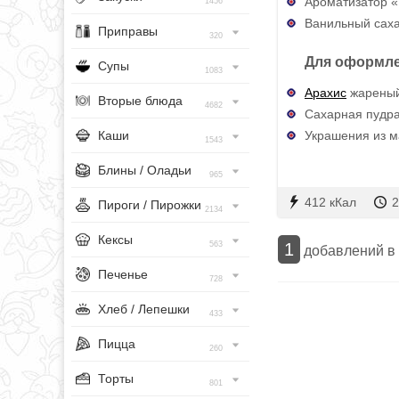
Ароматизатор «
1456
Ванильный саха
Приправы
320
Для оформле
Супы
1083
Арахис
жареный
Вторые блюда
4682
Сахарная пудра 
Украшения из м
Каши
1543
Блины / Оладьи
965
412 кКал
2
Пироги / Пирожки
2134
Кексы
1
563
добавлений в
Печенье
728
Хлеб / Лепешки
433
Пицца
260
Торты
801