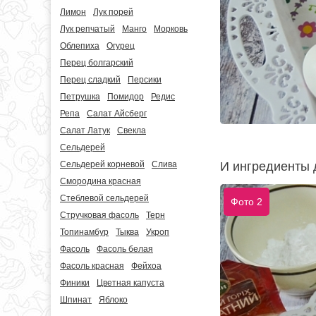
Лимон
Лук порей
Лук репчатый
Манго
Морковь
Облепиха
Огурец
Перец болгарский
Перец сладкий
Персики
Петрушка
Помидор
Редис
Репа
Салат Айсберг
Салат Латук
Свекла
Сельдерей
Сельдерей корневой
Слива
И ингредиенты д
Смородина красная
Стеблевой сельдерей
Фото 2
Стручковая фасоль
Терн
Топинамбур
Тыква
Укроп
Фасоль
Фасоль белая
Фасоль красная
Фейхоа
Финики
Цветная капуста
Шпинат
Яблоко