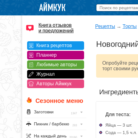
Книга отзывов
Рецепты
→
Торты
и предложений
Новогодний
Книга рецептов
Планнер
Опробуйте реце
Любимые авторы
торт своими ру
Журнал
Авторы Аймкук
Ингредиент
Сезонное меню
Заготовки
Для теста:
1347
Пикник / барбекю
Яйца — 3 шт.
293
Сода — 1,5 ч.л.
На каждый день
20160