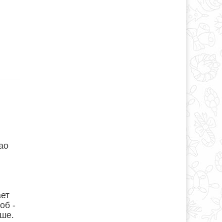
ао
ает
об -
ьше.